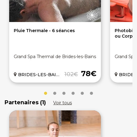
Pluie Thermale - 6 séances
Photobio
ou Corps)
Grand Spa Thermal de Brides-les-Bains
Grand Spa 
78€
102€
BRIDES-LES-BAINS (73)
BRIDES-LES-
Partenaires (1)
Voir tous