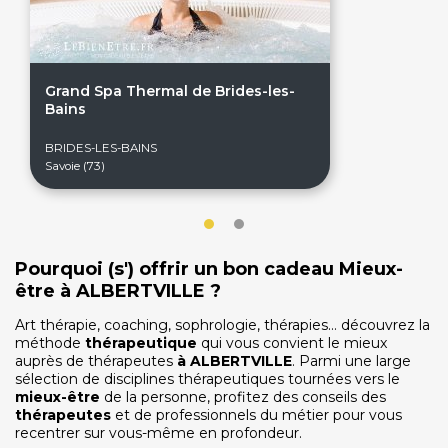
Grand Spa Thermal de Brides-les-
Bains
BRIDES-LES-BAINS
Savoie (73)
Pourquoi (s') offrir un bon cadeau Mieux-
être à ALBERTVILLE ?
On discute ?
Art thérapie, coaching, sophrologie, thérapies… découvrez la
méthode
thérapeutique
qui vous convient le mieux
auprès de thérapeutes
à
ALBERTVILLE
. Parmi une large
sélection de disciplines thérapeutiques tournées vers le
SERVICE CLIENTS LeBienEtre.fr
mieux-être
de la personne, profitez des conseils des
Email
Par ici... ;-)
thérapeutes
et de professionnels du métier pour vous
Tél
03 20 14 99 99
recentrer sur vous-même en profondeur.