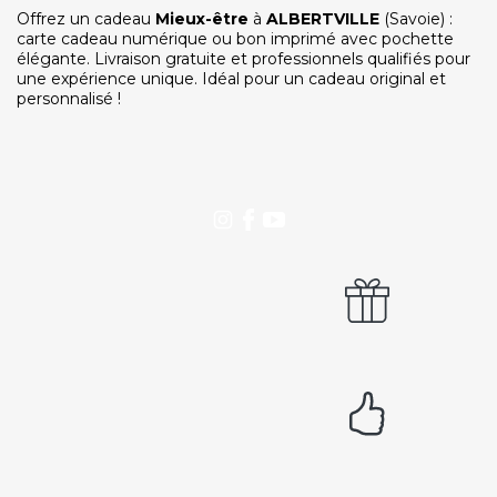
Notre service client est ouvert du lundi au vendredi
Offrez un cadeau
Mieux-être
à
ALBERTVILLE
(Savoie) :
de 9h à 12h30 et de 14h à 18h
carte cadeau numérique ou bon imprimé avec pochette
élégante. Livraison gratuite et professionnels qualifiés pour
DEVENIR PARTENAIRE
une expérience unique. Idéal pour un cadeau original et
Proposer mon établissement
personnalisé !
Témoignages partenaires
RECRUTEMENT
Ouvrir une agence LeBienEtre.fr
Paiement sécurisé
Service cadeau
Livraison gratuite
94% de satisfaits