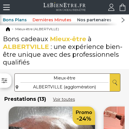
Bons Plans
Dernières Minutes
Nos partenaires
Spas
Mieux-être (ALBERTVILLE)
Bons cadeaux
Mieux-être
à
ALBERTVILLE
: une expérience bien-
être unique avec des professionnels
qualifiés
Prestations (13)
Voir toutes
Promo
-24%