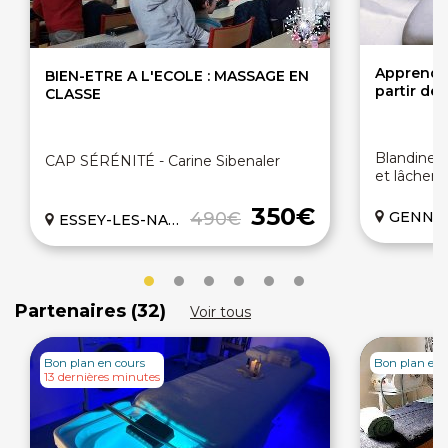
Apprendre
BIEN-ETRE A L'ECOLE : MASSAGE EN
partir de 
CLASSE
Blandine 
CAP SÉRÉNITÉ - Carine Sibenaler
et lâcher p
350€
490€
GENNEVIL
ESSEY-LES-NANCY (54)
Partenaires (32)
Voir tous
Bon plan en cours
Bon plan en 
13 dernières minutes