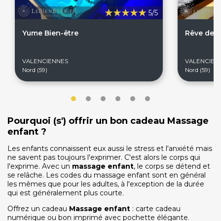
5/5
Yume Bien-être
Rêve de 
VALENCIENNES
VALENCIEN
Nord (59)
Nord (59)
Pourquoi (s') offrir un bon cadeau Massage
enfant ?
On discute ?
Les enfants connaissent eux aussi le stress et l'anxiété mais
ne savent pas toujours l'exprimer. C'est alors le corps qui
l'exprime. Avec un
massage enfant
, le corps se détend et
se relâche. Les codes du massage enfant sont en général
SERVICE CLIENTS LeBienEtre.fr
les mêmes que pour les adultes, à l'exception de la durée
Email
Par ici... ;-)
qui est généralement plus courte.
Tél
03 20 14 99 99
Offrez un cadeau
Massage enfant
: carte cadeau
Notre service client est ouvert du lundi au vendredi
numérique ou bon imprimé avec pochette élégante.
de 9h à 12h30 et de 14h à 18h