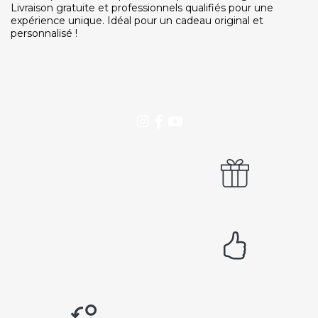
Livraison gratuite et professionnels qualifiés pour une
expérience unique. Idéal pour un cadeau original et
DEVENIR PARTENAIRE
personnalisé !
Proposer mon établissement
Témoignages partenaires
RECRUTEMENT
Ouvrir une agence LeBienEtre.fr
Paiement sécurisé
Service cadeau
Livraison gratuite
94% de satisfaits