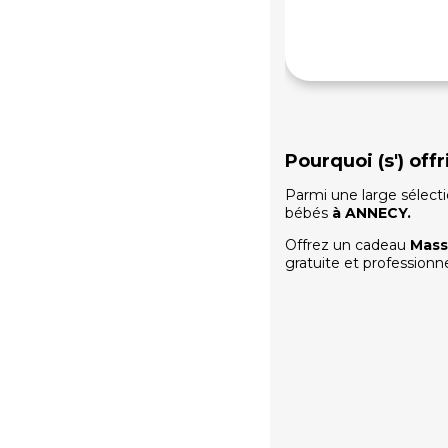
Pourquoi (s') of
Parmi une large sélect
bébés
à
ANNECY
.
Offrez un cadeau
Mass
gratuite et professionn