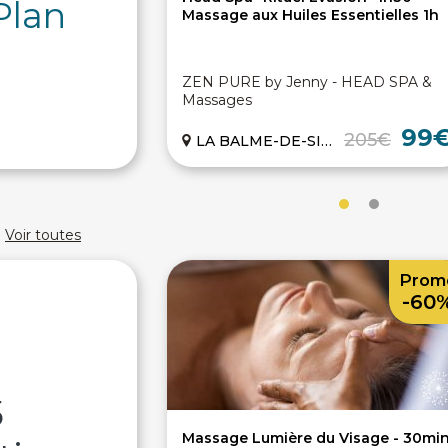
Plan
Massage aux Huiles Essentielles 1h
ZEN PURE by Jenny - HEAD SPA &
Massages
99
205€
LA BALME-DE-SILLINGY (74)
Voir toutes
Prom
-60
5
Massage Lumière du Visage - 30mi