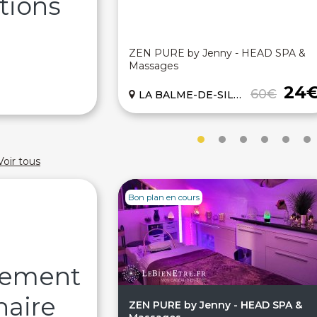
tions
ZEN PURE by Jenny - HEAD SPA &
Massages
24
60€
LA BALME-DE-SILLINGY (74)
Voir tous
Bon plan en cours
sement
naire
ZEN PURE by Jenny - HEAD SPA &