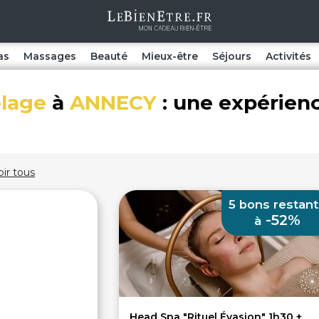
as
Massages
Beauté
Mieux-être
Séjours
Activités
lage
à
ANNECY
: une expérien
oir tous
5 bons restant
-52%
à
Head Spa "Rituel Évasion" 1h30 +