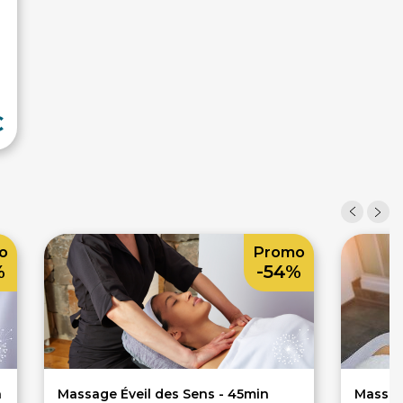
€
o
Promo
%
-54%
n
Massage Éveil des Sens - 45min
Massage