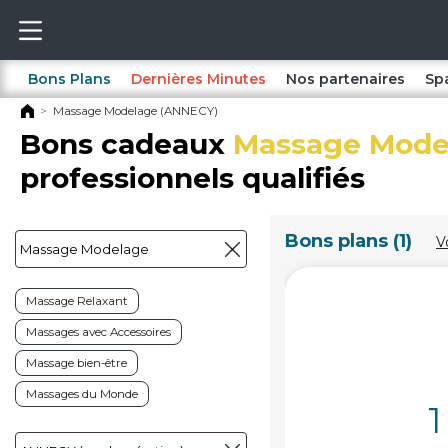
Bons Plans
Dernières Minutes
Nos partenaires
Sp
Massage Modelage (ANNECY)
Bons cadeaux
Massage Mode
professionnels qualifiés
Bons plans (1)
V
Massage Relaxant
Massages avec Accessoires
Massage bien-être
Massages du Monde
1