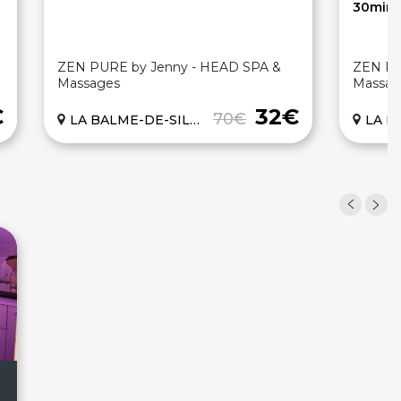
30min
ZEN PURE by Jenny - HEAD SPA &
ZEN PU
Massages
Massag
€
32€
70€
LA BALME-DE-SILLINGY (74)
LA BALM