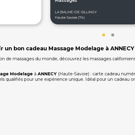
Massages
LA BALME-DE-SILLINGY
Haute-Savoie (74)
frir un bon cadeau Massage Modelage à ANNECY
ion de massages du monde, découvrez les massages californiens, 
age Modelage
à
ANNECY
(Haute-Savoie) : carte cadeau numér
els qualifiés pour une expérience unique. Idéal pour un cadeau ori