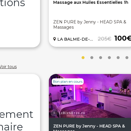
tions
Massage aux Huiles Essentielles 1h
ZEN PURE by Jenny - HEAD SPA &
Massages
100
205€
LA BALME-DE-SILLINGY (74)
Voir tous
Bon plan en cours
sement
naire
ZEN PURE by Jenny - HEAD SPA &