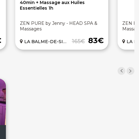
40min + Massage aux Huiles
Essentielles 1h
ZEN PURE by Jenny - HEAD SPA &
ZEN PU
Massages
Massag
€
83€
165€
LA BALME-DE-SILLINGY (74)
LA BALME