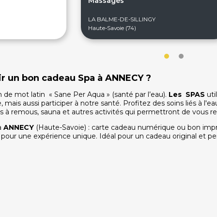
Massages
LA BALME-DE-SILLINGY
Haute-Savoie (74)
frir un bon cadeau Spa à ANNECY ?
 de mot latin « Sane Per Aqua » (santé par l’eau).
Les SPAS
uti
mais aussi participer à notre santé. Profitez des soins liés à l'eau
ns à remous, sauna et autres activités qui permettront de vous re
à
ANNECY
(Haute-Savoie) : carte cadeau numérique ou bon impri
s pour une expérience unique. Idéal pour un cadeau original et per