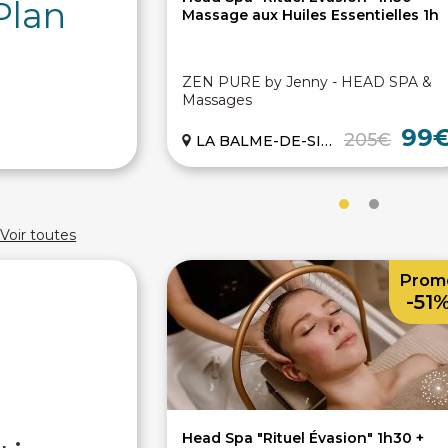
Plan
Massage aux Huiles Essentielles 1h
ZEN PURE by Jenny - HEAD SPA &
Massages
99
205€
LA BALME-DE-SILLINGY (74)
Voir toutes
Prom
-51
Head Spa "Rituel Évasion" 1h30 +