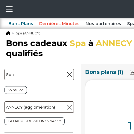
Bons Plans
Dernières Minutes
Nos partenaires
Sp
Spa (ANNECY)
Bons cadeaux
Spa
à
ANNECY
qualifiés
Bons plans (1)
V
Soins Spa
LA BALME-DE-SILLINGY 74330
1