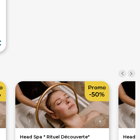
€
o
Promo
%
-50%
Head Spa " Rituel Découverte"
Head Sp