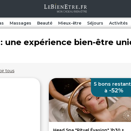
as
Massages
Beauté
Mieux-être
Séjours
Activités
: une expérience bien-être un
oir tous
5 bons restant
-52%
à
Head Spa "Rituel Évasion" 1h30 +