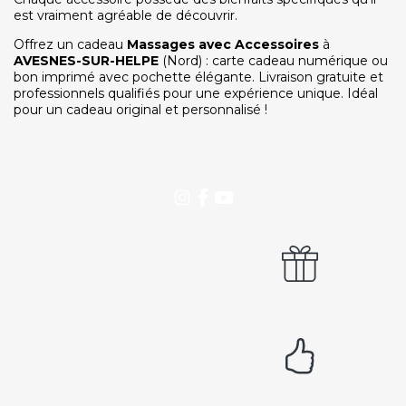
est vraiment agréable de découvrir.
Notre service client est ouvert du lundi au vendredi
de 9h à 12h30 et de 14h à 18h
Offrez un cadeau
Massages avec Accessoires
à
AVESNES-SUR-HELPE
(Nord) : carte cadeau numérique ou
DEVENIR PARTENAIRE
bon imprimé avec pochette élégante. Livraison gratuite et
Proposer mon établissement
professionnels qualifiés pour une expérience unique. Idéal
pour un cadeau original et personnalisé !
Témoignages partenaires
RECRUTEMENT
Ouvrir une agence LeBienEtre.fr
Paiement sécurisé
Service cadeau
Livraison gratuite
94% de satisfaits