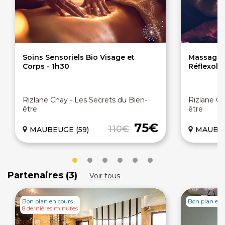
Soins Sensoriels Bio Visage et
Massage P
Corps - 1h30
Réflexolo
Rizlane Chay - Les Secrets du Bien-
Rizlane Ch
être
être
75€
110€
MAUBEUGE (59)
MAUBEU
Partenaires (3)
Voir tous
Bon plan en cours
Bon plan en 
8 dernières minutes