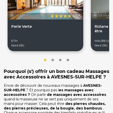
4,7/5
Perle Verte
Rizlane C
être
ETH
MAUBEUGE
Nord (59)
Nord (59)
Pourquoi (s') offrir un bon cadeau Massages
avec Accessoires à AVESNES-SUR-HELPE ?
On discute ?
Envie de découvrir de nouveaux massages à
AVESNES-
SUR-HELPE
? Et pourquoi pas l
es massages avec
accessoires ?
On parle
de massages avec accessoires
quand la masseuse ne se sert pas uniquement de ses
SERVICE CLIENTS LeBienEtre.fr
mains pour masser. Cela peut être
des pierres chaudes,
Email
Par ici... ;-)
des pierres précieuses, de la bougie, des bambous
...
Tél
03 20 14 99 99
Chaque accessoire possède des bienfaits spécifiques qu'il