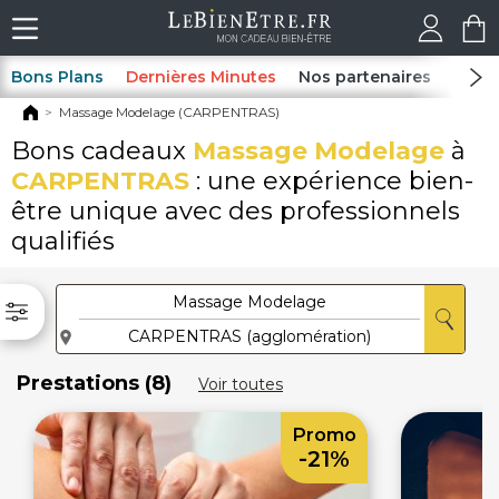
Bons Plans
Dernières Minutes
Nos partenaires
Spas
Massage Modelage (CARPENTRAS)
Bons cadeaux
Massage Modelage
à
CARPENTRAS
: une expérience bien-
être unique avec des professionnels
qualifiés
Prestations (8)
Voir toutes
Promo
-21%