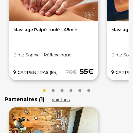
Massage Palpé-roulé - 45min
Massage R
Bintz Sophie - Réflexologue
Bintz Soph
55€
70€
CARPENTRAS (84)
CARPEN
Partenaires (1)
Voir tous