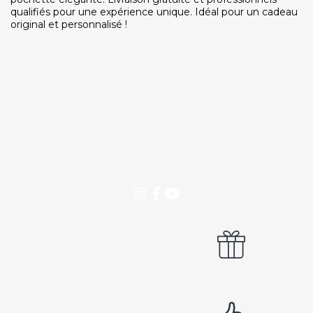
SERVICE CLIENTS LeBienEtre.fr
qualifiés pour une expérience unique. Idéal pour un cadeau
original et personnalisé !
Email
Par ici... ;-)
Tél
03 20 14 99 99
Notre service client est ouvert du lundi au vendredi
de 9h à 12h30 et de 14h à 18h
DEVENIR PARTENAIRE
Proposer mon établissement
Témoignages partenaires
RECRUTEMENT
Ouvrir une agence LeBienEtre.fr
Paiement sécurisé
Service cadeau