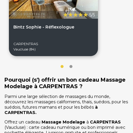
5/5
Bintz Sophie - Réflexologue
CARPENTRAS
Vaucluse (84)
Pourquoi (s') offrir un bon cadeau Massage
Modelage à CARPENTRAS ?
Parmi une large sélection de massages du monde,
découvrez les massages californiens, thaïs, suédois, pour les
suédois, futures mamans et pour les bébés
à
On discute ?
CARPENTRAS
.
Offrez un cadeau
Massage Modelage
à
CARPENTRAS
(Vaucluse) : carte cadeau numérique ou bon imprimé avec
pochette élégante. Livraison gratuite et professionnels