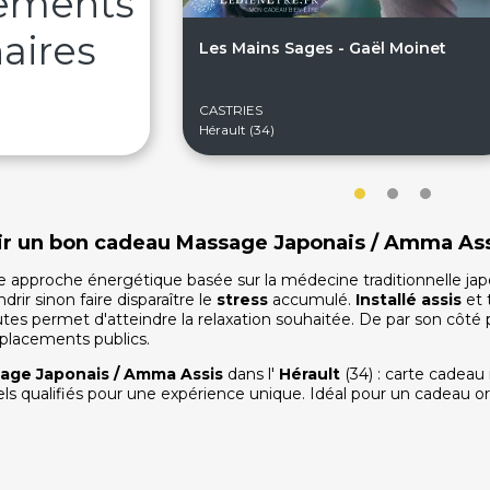
sements
aires
Les Mains Sages - Gaël Moinet
CASTRIES
Hérault (34)
rir un bon cadeau Massage Japonais / Amma Assis
 approche énergétique basée sur la médecine traditionnelle jap
rir sinon faire disparaître le
stress
accumulé.
Installé assis
et 
tes permet d'atteindre la relaxation souhaitée. De par son côté pr
placements publics.
age Japonais / Amma Assis
dans l'
Hérault
(34) : carte cadea
els qualifiés pour une expérience unique. Idéal pour un cadeau ori