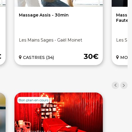
Massage Assis - 30min
Massag
Fauteu
Les Mains Sages - Gaël Moinet
Les Sec
€
30€
CASTRIES (34)
MONT
Bon plan en cours