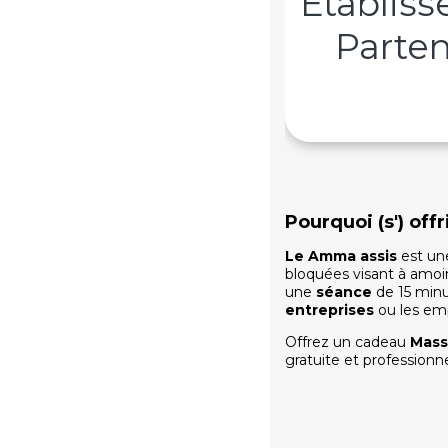
Établis
Parten
Pourquoi (s') off
Le Amma assis
est une
bloquées visant à amoind
une
séance
de 15 minu
entreprises
ou les em
Offrez un cadeau
Mass
gratuite et professionn