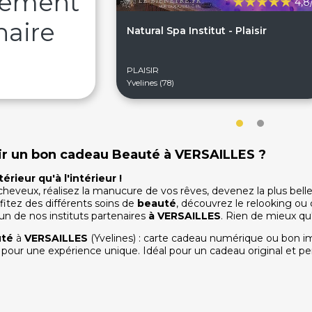
sement
4,8
naire
Natural Spa Institut - Plaisir
PLAISIR
Yvelines (78)
frir un bon cadeau Beauté à VERSAILLES ?
érieur qu'à l'intérieur !
eveux, réalisez la manucure de vos rêves, devenez la plus belle
itez des différents soins de
beauté
, découvrez le relooking 
'un de nos instituts partenaires
à
VERSAILLES
. Rien de mieux q
té
à
VERSAILLES
(Yvelines) : carte cadeau numérique ou bon im
s pour une expérience unique. Idéal pour un cadeau original et per