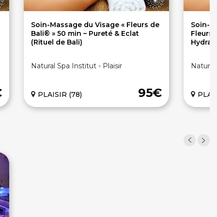
Soin-Massage du Visage « Fleurs de
Soin-M
Bali® » 50 min – Pureté & Eclat
Fleurs®
(Rituel de Bali)
Hydrat
Natural Spa Institut - Plaisir
Natural 
€
95€
PLAISIR (78)
PLAIS