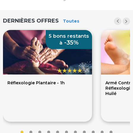
DERNIÈRES OFFRES
Toutes
5 bons restants
-35%
à
5/5
Réflexologie Plantaire - 1h
Armé Contre 
Réflexologie
Huilé
39€
18
60€
240€