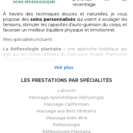
recentrage.
À travers des techniques douces et naturelles, je vous
propose des
soins personnalisés
qui visent à soulager les
tensions, stimuler les capacités d’auto-guérison du corps, et
favoriser un meilleur équilibre physique et émotionnel.
Mes spécialités incluent :
La Réflexologie plantaire :
une approche holistique qui
agit sur les zones réflexes du pied pour rétablir l’harmonie
dans l’ensemble du corps.
Voir plus
Les Massages bien-être :
Californien, Ayurvédique,
massage aux bols tibétains, et soin énergétique Lahochi,
pour une relaxation en profondeur.
LES PRESTATIONS PAR SPÉCIALITÉS
Chaque séance est un moment pour vous reconnecter à
Lahochi
vous-même, dans le respect de votre rythme et de vos
Massage Ayurvédique (Abhyanga)
besoins.
Massage Californien
Prenez soin de vous… naturellement.
Massage aux Bols tibétains
Massage bien-être
Reflexologie
Réflexologie Plantaire