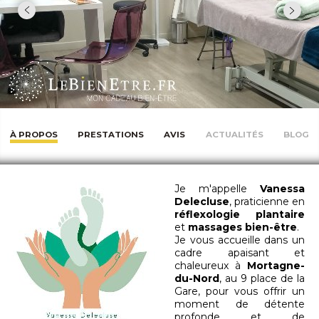
À PROPOS
PRESTATIONS
AVIS
ACTUALITÉS
BLOG
Je m'appelle
Vanessa
Delecluse
, praticienne en
réflexologie plantaire
et
massages bien-être
.
Je vous accueille dans un
cadre apaisant et
chaleureux à
Mortagne-
du-Nord
, au 9 place de la
Gare, pour vous offrir un
moment de détente
profonde et de