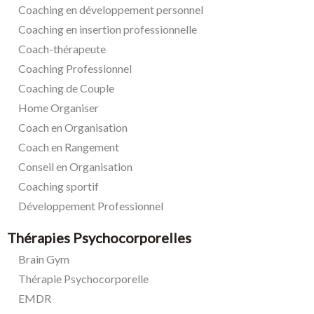
Coaching en développement personnel
Coaching en insertion professionnelle
Coach-thérapeute
Coaching Professionnel
Coaching de Couple
Home Organiser
Coach en Organisation
Coach en Rangement
Conseil en Organisation
Coaching sportif
Développement Professionnel
Thérapies Psychocorporelles
Brain Gym
Thérapie Psychocorporelle
EMDR