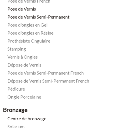
Pose de Vernis French
Pose de Vernis
Pose de Vernis Semi-Permanent
Pose d'ongles en Gel
Pose d'ongles en Résine
Prothésiste Ongulaire
Stamping
Vernis à Ongles
Dépose de Vernis
Pose de Vernis Semi-Permanent French
Dépose de Vernis Semi-Permanent French
Pédicure
Ongle Porcelaine
Bronzage
Centre de bronzage
Solarium