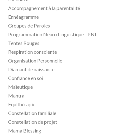
Accompagnement à la parentalité
Ennéagramme
Groupes de Paroles
Programmation Neuro Linguistique - PNL
Tentes Rouges
Respiration consciente
Organisation Personnelle
Diamant de naissance
Confiance en soi
Maïeutique
Mantra
Equithérapie
Constellation familiale
Constellation de projet
Mama Blessing