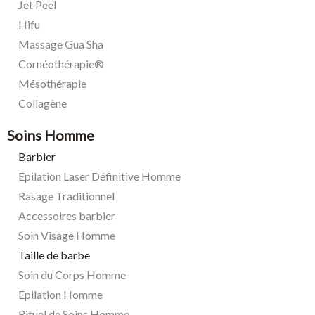
Jet Peel
Hifu
Massage Gua Sha
Cornéothérapie®
Mésothérapie
Collagène
Soins Homme
Barbier
Epilation Laser Définitive Homme
Rasage Traditionnel
Accessoires barbier
Soin Visage Homme
Taille de barbe
Soin du Corps Homme
Epilation Homme
Rituel de Soins Homme