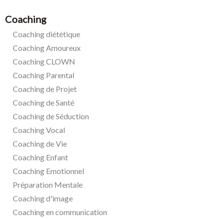
Coaching
Coaching diététique
Coaching Amoureux
Coaching CLOWN
Coaching Parental
Coaching de Projet
Coaching de Santé
Coaching de Séduction
Coaching Vocal
Coaching de Vie
Coaching Enfant
Coaching Emotionnel
Préparation Mentale
Coaching d'image
Coaching en communication