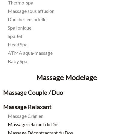
Thermo-spa
Massage sous affusion
Douche sensorielle
Spa Ionique
Spa Jet
Head Spa
ATMA aqua-massage
Baby Spa
Massage Modelage
Massage Couple / Duo
Massage Relaxant
Massage Crânien
Massage relaxant du Dos
Massage Décontractant du Dos