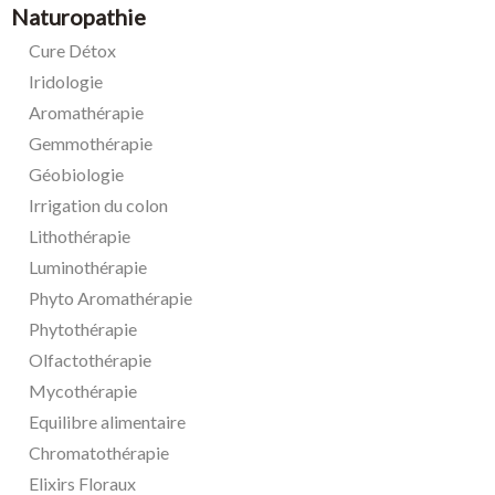
Naturopathie
Cure Détox
Iridologie
Aromathérapie
Gemmothérapie
Géobiologie
Irrigation du colon
Lithothérapie
Luminothérapie
Phyto Aromathérapie
Phytothérapie
Olfactothérapie
Mycothérapie
Equilibre alimentaire
Chromatothérapie
Elixirs Floraux