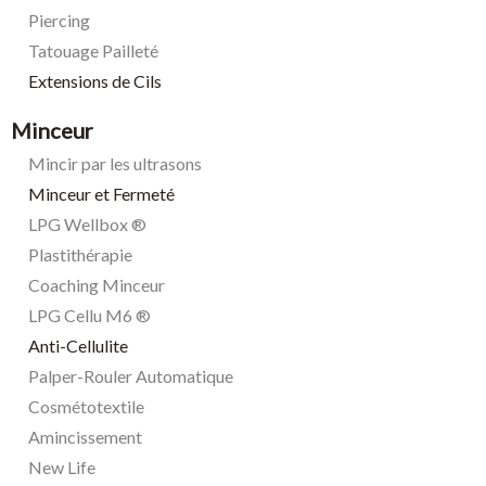
Piercing
Tatouage Pailleté
Extensions de Cils
Minceur
Mincir par les ultrasons
Minceur et Fermeté
LPG Wellbox ®
Plastithérapie
Coaching Minceur
LPG Cellu M6 ®
Anti-Cellulite
Palper-Rouler Automatique
Cosmétotextile
Amincissement
New Life