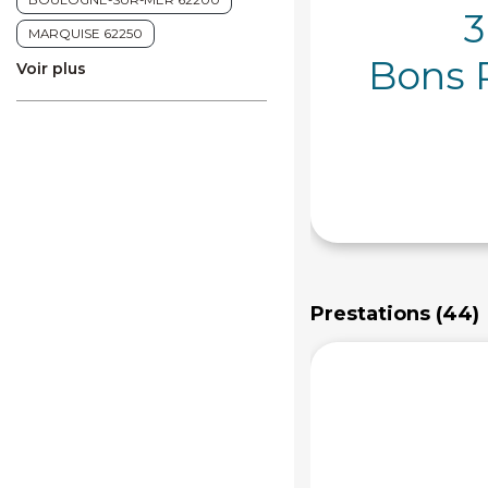
BOULOGNE-SUR-MER 62200
3
Massage Energétique
MARQUISE 62250
Massage prénatal
Bons 
Voir plus
Prestations (44)