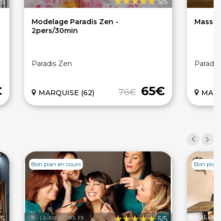
/5
5/5
Modelage Paradis Zen -
Massage
2pers/30min
Paradis Zen
Paradis
€
65€
76€
MARQUISE (62)
MARQ
Bon plan en cours
Bon plan 
/5
5/5