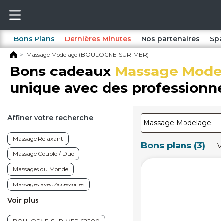
Bons Plans
Dernières Minutes
Nos partenaires
Sp
Massage Modelage (BOULOGNE-SUR-MER)
Bons cadeaux
Massage Mode
unique avec des professionne
Affiner votre recherche
Massage Relaxant
Bons plans (3)
V
Massage Couple / Duo
Massages du Monde
Massages avec Accessoires
Voir plus
Massage bien-être
Massage Minceur