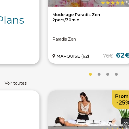
5
Modelage Paradis Zen -
Plans
2pers/30min
Paradis Zen
62
76€
MARQUISE (62)
Voir toutes
Prom
-25