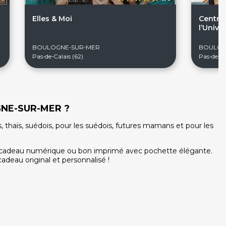
Elles & Moi
Centre 
l’Unive
BOULOGNE-SUR-MER
BOULOG
Pas-de-Calais (62)
Pas-de-Ca
OGNE-SUR-MER ?
thaïs, suédois, pour les suédois, futures mamans et pour les
te cadeau numérique ou bon imprimé avec pochette élégante.
adeau original et personnalisé !