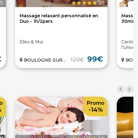
/5
5/5
Massage relaxant personnalisé en
Massag
Duo - 1h/2pers
30min
Elles & Moi
Centre 
l’Univer
€
99€
120€
BOULOGNE-SUR-MER (62)
BOULOG
o
Promo
%
-14%