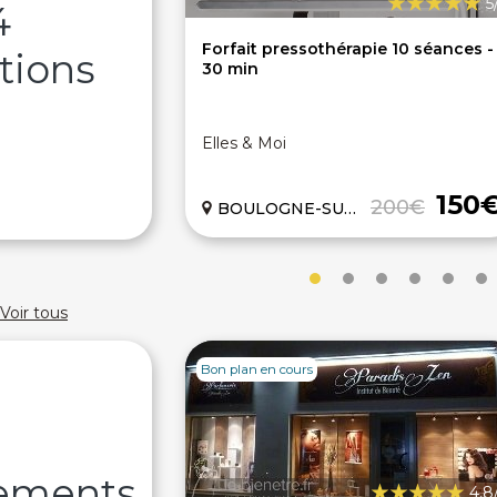
5
4
Forfait pressothérapie 10 séances -
tions
30 min
Elles & Moi
150
200€
BOULOGNE-SUR-MER (62)
Voir tous
Bon plan en cours
sements
4,8