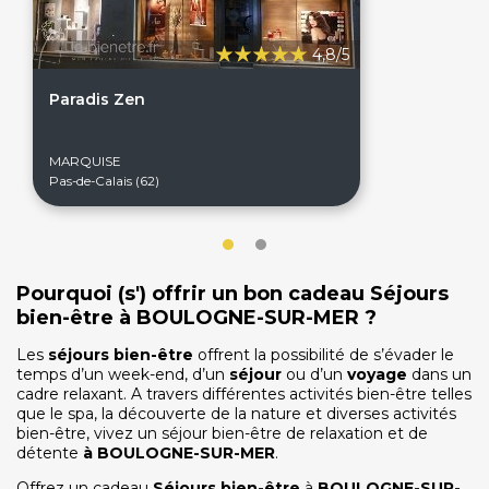
4,8/5
Paradis Zen
MARQUISE
Pas-de-Calais (62)
Pourquoi (s') offrir un bon cadeau Séjours
bien-être à BOULOGNE-SUR-MER ?
On discute ?
Les
séjours bien-être
offrent la possibilité de s’évader le
temps d’un week-end, d’un
séjour
ou d’un
voyage
dans un
cadre relaxant. A travers différentes activités bien-être telles
que le spa, la découverte de la nature et diverses activités
SERVICE CLIENTS LeBienEtre.fr
bien-être, vivez un séjour bien-être de relaxation et de
Email
Par ici... ;-)
détente
à
BOULOGNE-SUR-MER
.
Tél
03 20 14 99 99
Offrez un cadeau
Séjours bien-être
à
BOULOGNE-SUR-