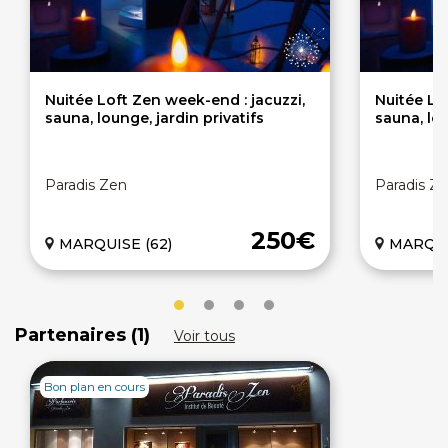
Nuitée Loft Zen week-end : jacuzzi,
Nuitée Lof
sauna, lounge, jardin privatifs
sauna, lou
Paradis Zen
Paradis Z
250€
MARQUISE (62)
MARQUI
Partenaires (1)
Voir tous
Bon plan en cours