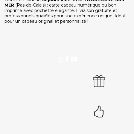
Notre service client est ouvert du lundi au vendredi
MER
(Pas-de-Calais) : carte cadeau numérique ou bon
de 9h à 12h30 et de 14h à 18h
imprimé avec pochette élégante. Livraison gratuite et
professionnels qualifiés pour une expérience unique. Idéal
DEVENIR PARTENAIRE
pour un cadeau original et personnalisé !
Proposer mon établissement
Témoignages partenaires
RECRUTEMENT
Ouvrir une agence LeBienEtre.fr
Paiement sécurisé
Service cadeau
Livraison gratuite
94% de satisfaits