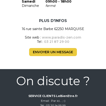
Samedi
09h00 - 18h00
Dimanche
fermé
PLUS D'INFOS
16 rue sainte Barbe 62250 MARQUISE
Site web :
www.paradis-zen.com
Tel :
03 21 87 29 00
ENVOYER UN MESSAGE
On discute ?
SERVICE CLIENTS LeBienEtre.fr
Email
Par ici... ;-)
Tél
03 20 14 99 99