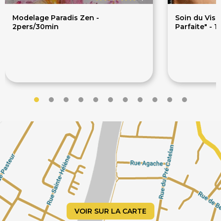
Soins du Corps
Modelage Paradis Zen -
Soin du Vis
Spa Privatif
2pers/30min
Parfaite" - 1
Teinture Cils / Sourcils
62€
52€
76€
55€
VOIR SUR LA CARTE