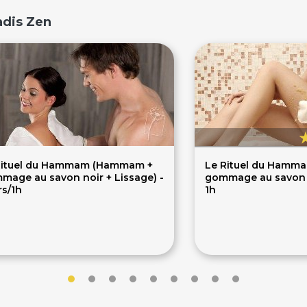
adis Zen
Rituel du Hammam (Hammam +
Le Rituel du Hamm
mage au savon noir + Lissage) -
gommage au savon n
rs/1h
1h
16€
55€
58€