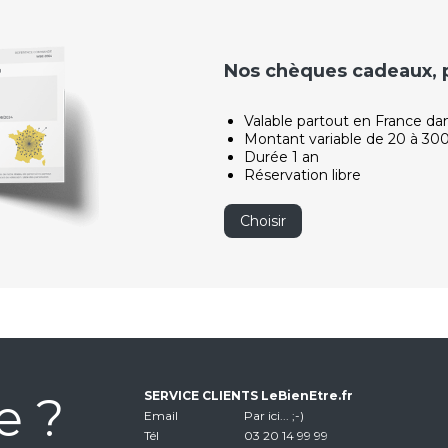
Nos chèques cadeaux, po
Valable partout en France da
Montant variable de 20 à 30
Durée 1 an
Réservation libre
Choisir
e ?
SERVICE CLIENTS LeBienEtre.fr
Email
Par ici... ;-)
Tél
03 20 14 99 99