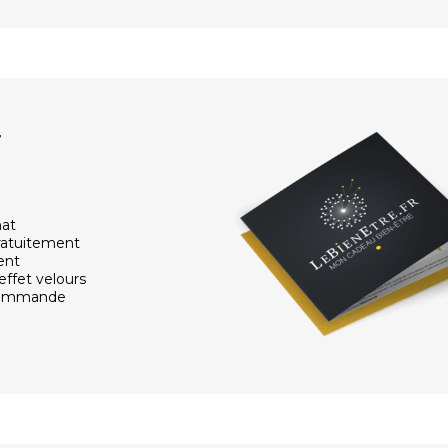
r
hat
ratuitement
ent
effet velours
 commande