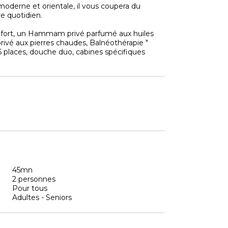
oderne et orientale, il vous coupera du
e quotidien.
onfort, un Hammam privé parfumé aux huiles
privé aux pierres chaudes, Balnéothérapie "
 6 places, douche duo, cabines spécifiques
45mn
2 personnes
Pour tous
Adultes - Seniors