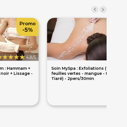
Promo
-5%
4,8/5
am : Hammam +
Soin MySpa : Exfoliations (vanille -
oir + Lissage -
feuilles vertes - mangue - fleur de
Tiaré) - 2pers/30min
80€