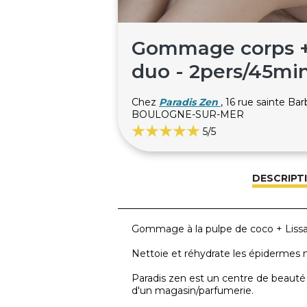
Gommage corps + 
duo - 2pers/45mi
Chez
Paradis Zen
, 16 rue sainte B
BOULOGNE-SUR-MER
5
/5
DESCRIPT
Gommage à la pulpe de coco + Lissa
Nettoie et réhydrate les épidermes m
Paradis zen est un centre de beauté
d'un magasin/parfumerie.