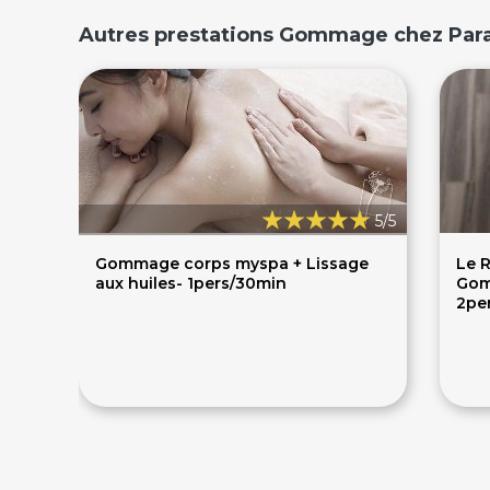
Autres prestations Gommage chez Par
5/5
Gommage corps myspa + Lissage
Le 
aux huiles- 1pers/30min
Gom
2pe
40€
1