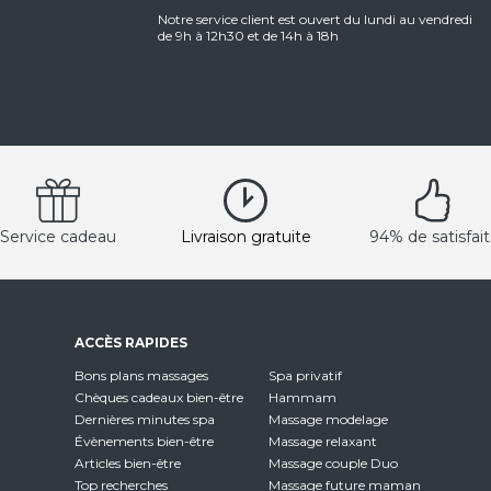
Notre service client est ouvert du lundi au vendredi
de 9h à 12h30 et de 14h à 18h
Service cadeau
Livraison gratuite
94% de satisfait
ACCÈS RAPIDES
Bons plans massages
Spa privatif
Chèques cadeaux bien-être
Hammam
Dernières minutes spa
Massage modelage
Évènements bien-être
Massage relaxant
Articles bien-être
Massage couple Duo
Top recherches
Massage future maman