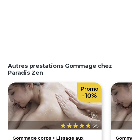
Autres prestations Gommage chez
Paradis Zen
Promo
-10%
5/5
Gommage corps + Lissage aux
Gommage c