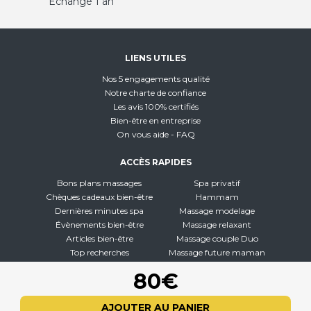
Échange 1 an
LIENS UTILES
Nos 5 engagements qualité
Notre charte de confiance
Les avis 100% certifiés
Bien-être en entreprise
On vous aide - FAQ
ACCÈS RAPIDES
Bons plans massages
Spa privatif
Chèques cadeaux bien-être
Hammam
Dernières minutes spa
Massage modelage
Évènements bien-être
Massage relaxant
Articles bien-être
Massage couple Duo
Top recherches
Massage future maman
Carte interactive
Toutes nos disciplines
80€
À PROPOS
AJOUTER AU PANIER