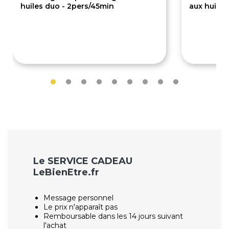
huiles duo - 2pers/45min
aux huiles
72€
40€
80€
Le SERVICE CADEAU
LeBienEtre.fr
Message personnel
Le prix n'apparaît pas
Remboursable dans les 14 jours suivant
l'achat