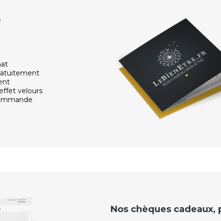
r
hat
ratuitement
ent
effet velours
 commande
Nos chèques cadeaux, po