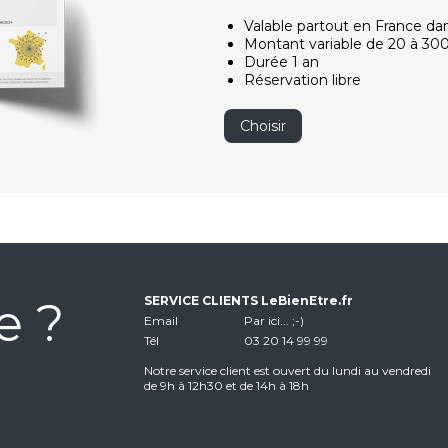
Valable partout en France da
Montant variable de 20 à 30
Durée 1 an
Réservation libre
Choisir
e ?
SERVICE CLIENTS LeBienEtre.fr
Email
Par ici... ;-)
Tél
03 20 14 99 99
Notre service client est ouvert du lundi au vendredi
de 9h à 12h30 et de 14h à 18h