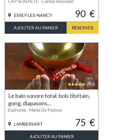
CAP SÉRÉNITÉ - Carine Sibenaler
90
€
ESSEY-LES-NANCY
AJOUTER AU PANIER
RÉSERVER
(9,9)
Le bain sonore total: bols tibétain,
gong, diapasons...
Euphonia - Maria De Padova
75
€
LAMBERSART
AJOUTER AU PANIER