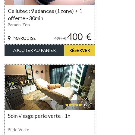
Cellutec : 9 séances (1 zone) + 1
offerte - 30min
Paradis Zen
400
€
MARQUISE
420
€
AJOUTER AU PANIER
RÉSERVER
(9,6)
Soin visage perle verte - 1h
Perle Verte