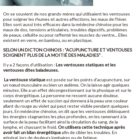
On se souvient de nos grands-mères qui utilisaient les ventouses
pour soigner les rhumes et autres affections, les maux de l'hiver.
Elles sont aussi très efficaces dans la médecine chinoise pour les
maux de dos, tensions articulaires, troubles digestifs, problèmes
de peaux, cellulite ou pour raffermir les muscles du ventre... Elles
existent en verre, en bambou, ou en plastique.
SELON UN DICTON CHINOIS : "ACUPUNCTURE ET VENTOUSES
SOIGNENT PLUS DE LA MOITIÉ DES MALADIES"
.
Il y a 2 façons d'utilisation :
Les ventouses statiques et les
ventouses dites baladeuses.
La ventouse statique
est posée sur les points d'acupuncture, sur
un nœud musculaire ou bien un œdème. On la laisse agir quelques
minutes. Elle a un effet décongestionnant sur le physique et sur le
corps énergétique. La personne ne ressent aucune douleur,
seulement un effet de succion qui donnera à la peau une couleur
allant du rouge au violet qui peut rester visible pendant quelques
jours. En médecine chinoise, on dit que les ventouses débloquent
les énergies stagnantes les plus profondes, en les ramenant à la
surface de la peau facilitant ainsi la circulation du sang, de la
lymphe, et chassant le froid.
On utilisera cette technique après
avoir fait un bilan énergétique
afin de cibler les troubles. En
général, lors de douleurs lombaires ou de fatigue.