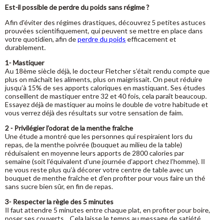
Est-il possible de perdre du poids sans régime ?
Afin d'éviter des régimes drastiques, découvrez 5 petites astuces
prouvées scientifiquement, qui peuvent se mettre en place dans
votre quotidien, afin de
perdre du poids
efficacement et
durablement.
1- Mastiquer
Au 18ème siècle déjà, le docteur Fletcher s’était rendu compte que
plus on mâchait les aliments, plus on maigrissait. On peut réduire
jusqu’à 15% de ses apports caloriques en mastiquant. Ses études
conseillent de mastiquer entre 32 et 40 fois, cela paraît beaucoup.
Essayez déjà de mastiquer au moins le double de votre habitude et
vous verrez déjà des résultats sur votre sensation de faim.
2 - Privilégier l’odorat de la menthe fraîche
Une étude a montré que les personnes qui respiraient lors du
repas, de la menthe poivrée (bouquet au milieu de la table)
réduisaient en moyenne leurs apports de 2800 calories par
semaine (soit l’équivalent d’une journée d’apport chez l’homme). Il
ne vous reste plus qu’à décorer votre centre de table avec un
bouquet de menthe fraîche et d’en profiter pour vous faire un thé
sans sucre bien sûr, en fin de repas.
3- Respecter la règle des 5 minutes
Il faut attendre 5 minutes entre chaque plat, en profiter pour boire,
poser ses couverts... Cela laisse le temps au message de satiété