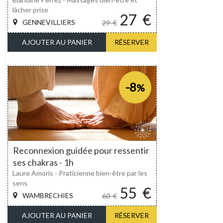
lâcher prise
27
€
GENNEVILLIERS
29
€
AJOUTER AU PANIER
RÉSERVER
-8
%
Reconnexion guidée pour ressentir
ses chakras - 1h
Laure Amoris - Praticienne bien-être par les
sens
55
€
WAMBRECHIES
60
€
AJOUTER AU PANIER
RÉSERVER