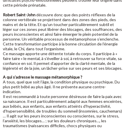
difficultés psycho-émotionnelles peuvent trouver leur origine dans
cette période prénatale.
Robert Saint-John
découvre donc que des points réflexes de la
colonne vertébrale se projettent dans des zones des pieds, des
mains et de la tête. Et qu’un toucher particulièrement subtil et
léger sur ces zones peut libérer des blocages, des souffrances, des
peurs inconscientes et ainsi faire émerger le plein potentiel de la
personne. Un véritable processus de métamorphose s’enclenche.
Cette transformation participe à la bonne circulation de l’énergie
vitale, le Chi, dans tout l’organisme.
Ce massage apporte une détente totale du corps. Il participe à «
faire taire » le mental, à s’éveiller à soi, à retrouver sa force vitale, sa
confiance en soi. Il permet d’apporter de la clarté mentale, de la
légèreté et de la joie, un lâcher-prise sur ses peurs et ses blocages.
A qui s’adresse le massage métamorphique ?
A tous, quel que soit l’âge, la condition physique ou psychique. Du
plus petit bébé au plus âgé. Il ne présente aucune contre-
indication.
Il est recommandé à toute personne désireuse de faire la paix avec
sa naissance. Il est particulièrement adapté aux femmes enceintes,
aux bébés, aux enfants, aux enfants atteints d’hyperactivité,
d’hypersensibilité, de troubles du sommeil (insomnies, cauchemars)
… Il agit sur les peurs inconscientes ou conscientes, sur le stress,
l’anxiété, les blocages… ; sur les douleurs chroniques…, les
traumatismes (naissances difficiles, chocs physiques ou