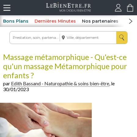
Bons Plans
Dernières Minutes
Nos partenaires
Spas
Massage métamorphique - Qu'est-ce
qu'un massage Métamorphique pour
enfants ?
par
Edith Bassand - Naturopathie & soins bien-être
, le
30/01/2023