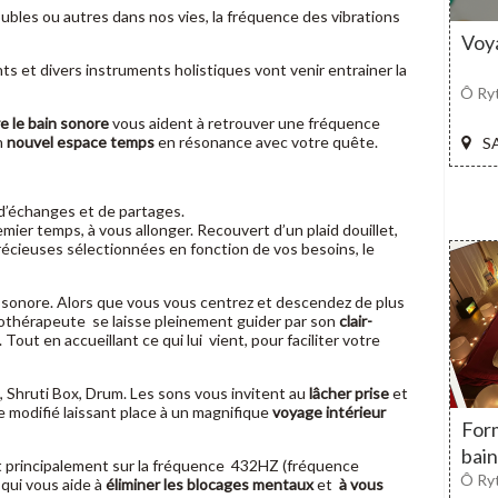
roubles ou autres dans nos vies, la fréquence des vibrations
Voy
nts et divers instruments holistiques vont venir entrainer la
Ô Ry
e le bain sonore
vous aident à retrouver une fréquence
n
nouvel espace temps
en résonance avec votre quête.
S
’échanges et de partages.
emier temps, à vous allonger. Recouvert d’un plaid douillet,
récieuses sélectionnées en fonction de vos besoins, le
 sonore. Alors que vous vous centrez et descendez de plus
sonothérapeute se laisse pleinement guider par son
clair-
out en accueillant ce qui lui vient, pour faciliter votre
, Shruti Box, Drum. Les sons vous invitent au
lâcher prise
et
modifié laissant place à un magnifique
voyage intérieur
Form
bain
ent principalement sur la fréquence 432HZ (fréquence
Ô Ry
 qui vous aide à
éliminer les blocages mentaux
et
à vous