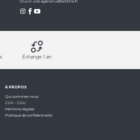
Ouvrir une agence LeBienEtre.fr
s
Échange 1 an
À PROPOS
Qui sommes-nous
CGV - CGU
Mentions légales
Politique de confidentialité