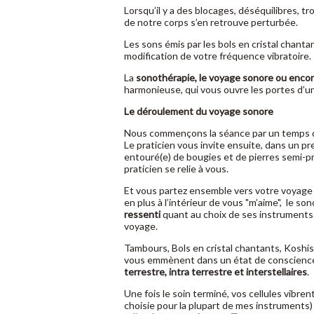
Lorsqu’il y a des blocages, déséquilibres, t
de notre corps s’en retrouve perturbée.
Les sons émis par les bols en cristal chanta
modification de votre fréquence vibratoire.
La
sonothérapie, le voyage sonore ou encor
harmonieuse, qui vous ouvre les portes d’u
Le déroulement du voyage sonore
Nous commençons la séance par un temps d
Le praticien vous invite ensuite, dans un pr
entouré(e) de bougies et de pierres semi-p
praticien se relie à vous.
Et vous partez ensemble vers votre voyage
en plus à l’intérieur de vous "m’aime", le 
ressenti
quant au choix de ses instruments. T
voyage.
Tambours, Bols en cristal chantants, Koshis
vous emmènent dans un état de conscience 
terrestre, intra terrestre et interstellaires
.
Une fois le soin terminé, vos cellules vibr
choisie pour la plupart de mes instruments)