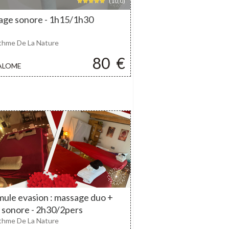
(10,0)
age sonore - 1h15/1h30
thme De La Nature
80
€
ALOME
ule evasion : massage duo +
 sonore - 2h30/2pers
thme De La Nature