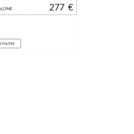
277
€
ALOME
R TOUTES