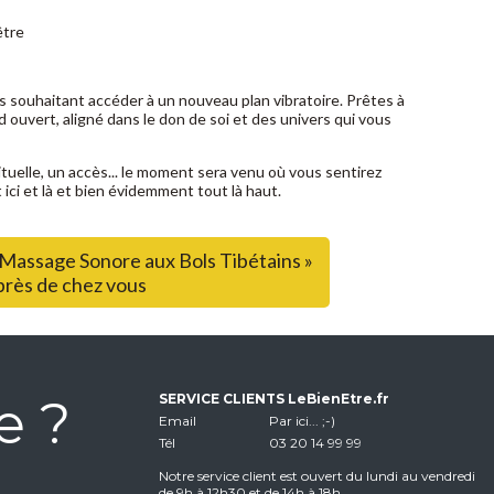
être
souhaitant accéder à un nouveau plan vibratoire. Prêtes à
d ouvert, aligné dans le don de soi et des univers qui vous
ituelle, un accès... le moment sera venu où vous sentirez
t ici et là et bien évidemment tout là haut.
« Massage Sonore aux Bols Tibétains »
près de chez vous
e ?
SERVICE CLIENTS LeBienEtre.fr
Email
Par ici... ;-)
Tél
03 20 14 99 99
Notre service client est ouvert du lundi au vendredi
de 9h à 12h30 et de 14h à 18h