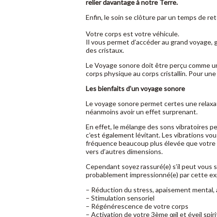
relier davantage à notre Terre.
Enfin, le soin se clôture par un temps de re
Votre corps est votre véhicule.
Il vous permet d’accéder au grand voyage, 
des cristaux.
Le Voyage sonore doit être perçu comme un
corps physique au corps cristallin. Pour un
Les bienfaits d’un voyage sonore
Le voyage sonore permet certes une relaxat
néanmoins avoir un effet surprenant.
En effet, le mélange des sons vibratoires pe
c’est également lévitant. Les vibrations vous
fréquence beaucoup plus élevée que votre 
vers d’autres dimensions.
Cependant soyez rassuré(e) s’il peut vous s
probablement impressionné(e) par cette ex
– Réduction du stress, apaisement mental,
– Stimulation sensoriel
– Régénérescence de votre corps
– Activation de votre 3ème œil et éveil spiri