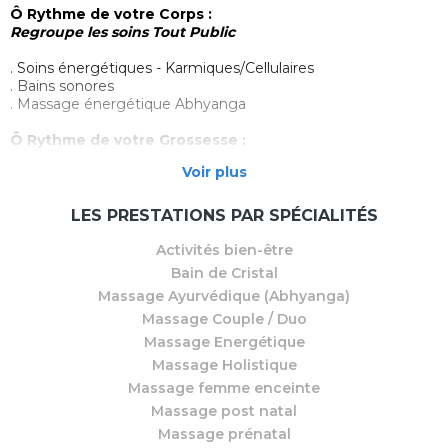
Ô Rythme de votre Corps :
Regroupe les soins Tout Public
. Soins énergétiques - Karmiques/Cellulaires
. Bains sonores
. Massage énergétique Abhyanga
Ô Rythme de votre Grossesse :
Regroupe les soins autour de la périnatalité
Voir plus
. Soin énergétique Périnatal (Avant – Pendant – Après)
. Massages Ayurvédiques Prénatal et Post-partum
LES PRESTATIONS PAR SPÉCIALITÉS
. Bains Sonores
. Soin et Rituel Rebozo
Activités bien-être
Bain de Cristal
Ô Rythme des Saisons :
Massage Ayurvédique (Abhyanga)
Cercle mixte
Massage Couple / Duo
Célébrations Celtes et Ateliers holistiques proposés au fil de
Massage Energétique
l’année afin de reconnecter nos vies à notre Terre Mère et
Massage Holistique
ses cycles.
Massage femme enceinte
Ô Rythme de La Lune :
Massage post natal
Massage prénatal
Cercles de Femmes organisés à chaque Pleine Lune du