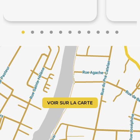
66€
277€
90€
VOIR SUR LA CARTE