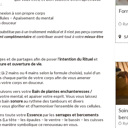
:
For
nexion à son propre corps
llules – Apaisement du mental
n douceur
Ô Ry
 substitue pas à un traitement médical et il n’est pas perçu comme
nt complémentaire
et contribuer avant-tout à votre
mieux-être
S
s et de partages afin de poser l
‘intention du Rituel
et
ture et ouverture de vie
.
t
(à 2 mains ou 4 mains selon la formule choisie), suivi d’un
s chaque partie de votre corps afin de vous amener
à votre corps en douceur.
suivons vers votre
Bain de plantes enchanteresses /
votre mental, et apaiser votre esprit. Vous vous laissez
n bain
sonore
au rythme des tambours et divers
 vous glorifier et d’harmoniser l’ensemble de vos cellules.
Soin
ns toute votre
Essence
par les
serrages et bercements
ber
 (La tête – les épaules – le ventre – le bassin – les cuisses
Ô Ry
 de manière symbolique ce renouveau en vous.