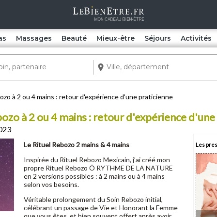
as
Massages
Beauté
Mieux-être
Séjours
Activités
ozo à 2 ou 4 mains : retour d'expérience d'une praticienne
ozo à 2 ou 4 mains : retour d'expérience d'une
2023
Le Rituel Rebozo 2 mains & 4 mains
Les pres
Inspirée du Rituel Rebozo Mexicain, j’ai créé mon
propre Rituel Rebozo Ô RYTHME DE LA NATURE
en 2 versions possibles : à 2 mains ou à 4 mains
selon vos besoins.
Véritable prolongement du Soin Rebozo initial,
célébrant un passage de Vie et Honorant la Femme
que vous êtes, et bien souvent offert après avoir