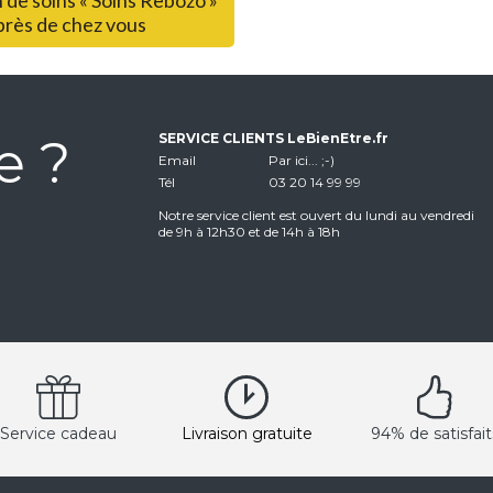
 de soins « Soins Rebozo »
près de chez vous
e ?
SERVICE CLIENTS LeBienEtre.fr
Email
Par ici... ;-)
Tél
03 20 14 99 99
Notre service client est ouvert du lundi au vendredi
de 9h à 12h30 et de 14h à 18h
Service cadeau
Livraison gratuite
94% de satisfait