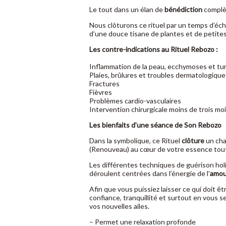
Le tout dans un élan de
bénédiction
complèt
Nous clôturons ce rituel par un temps d’éc
d’une douce tisane de plantes et de petite
Les contre-indications au Rituel Rebozo :
Inflammation de la peau, ecchymoses et tu
Plaies, brûlures et troubles dermatologique
Fractures
Fièvres
Problèmes cardio-vasculaires
Intervention chirurgicale moins de trois mois
Les bienfaits d’une séance de Son Rebozo
Dans la symbolique, ce Rituel
clôture
un cha
(Renouveau) au cœur de votre essence tout
Les différentes techniques de guérison holi
déroulent centrées dans l’énergie de l’
amou
Afin que vous puissiez laisser ce qui doit ê
confiance, tranquillité et surtout en vous 
vos nouvelles ailes.
– Permet une relaxation profonde