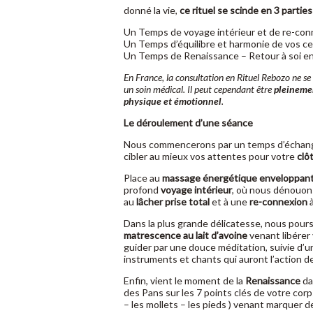
donné la vie,
ce rituel se scinde en 3 parties
Un Temps de voyage intérieur et de re-con
Un Temps d’équilibre et harmonie de vos ce
Un Temps de Renaissance – Retour à soi e
En France, la consultation en Rituel Rebozo ne se
un soin médical. Il peut cependant être
pleineme
physique et émotionnel
.
Le déroulement d’une séance
Nous commencerons par un temps d’échange
cibler au mieux vos attentes pour votre
clô
Place au
massage énergétique enveloppan
profond
voyage intérieur
, où nous dénouon
au
lâcher prise total
et à une
re-connexion
Dans la plus grande délicatesse, nous pour
matrescence au lait d’avoine
venant libérer 
guider par une douce méditation, suivie d’u
instruments et chants qui auront l’action de
Enfin, vient le moment de la
Renaissance
da
des Pans sur les 7 points clés de votre corps
– les mollets – les pieds ) venant marquer