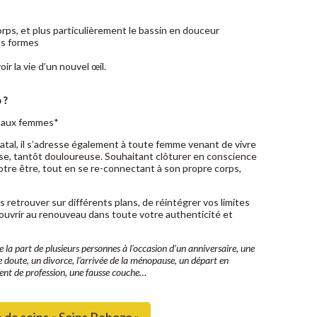
orps, et plus particulièrement le bassin en douceur
ses formes
r la vie d’un nouvel œil.
 ?
é aux femmes*
tal, il s’adresse également à toute femme venant de vivre
se, tantôt douloureuse. Souhaitant clôturer en conscience
tre être, tout en se re-connectant à son propre corps,
s retrouver sur différents plans, de réintégrer vos limites
s’ouvrir au renouveau dans toute votre authenticité et
e la part de plusieurs personnes à l’occasion d’un anniversaire, une
e doute, un divorce, l’arrivée de la ménopause, un départ en
ent de profession, une fausse couche…