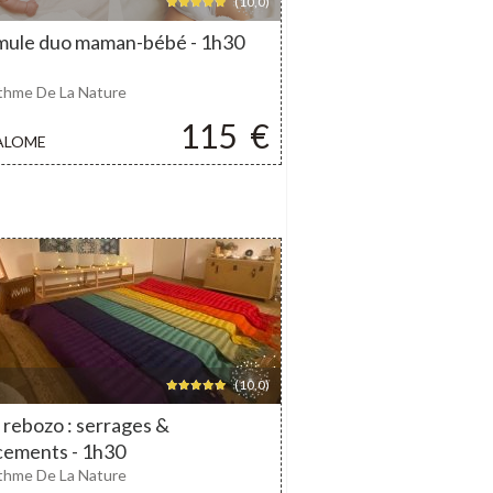
(10,0)
mule duo maman-bébé - 1h30
thme De La Nature
115
€
ALOME
(10,0)
 rebozo : serrages &
cements - 1h30
thme De La Nature