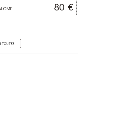
80
€
ALOME
R TOUTES