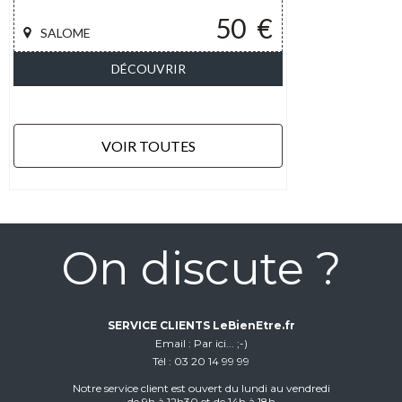
50
€
SALOME
DÉCOUVRIR
VOIR TOUTES
On discute ?
SERVICE CLIENTS LeBienEtre.fr
Email
Par ici... ;-)
Tél
03 20 14 99 99
Notre service client est ouvert du lundi au vendredi
de 9h à 12h30 et de 14h à 18h