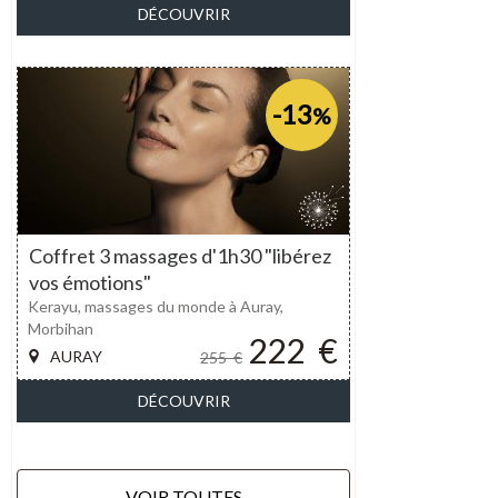
DÉCOUVRIR
-13
%
Coffret 3 massages d'1h30 "libérez
vos émotions"
Kerayu, massages du monde à Auray,
Morbihan
222
€
AURAY
255
€
DÉCOUVRIR
VOIR TOUTES