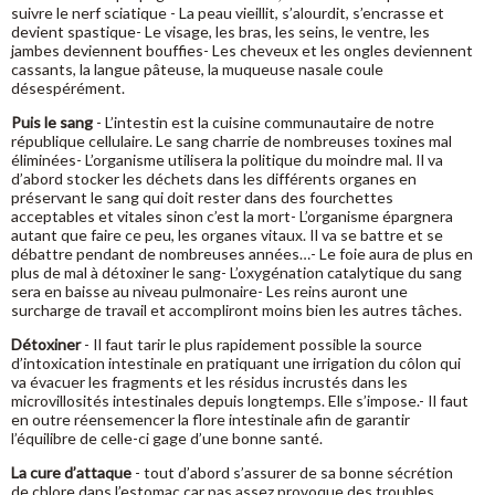
suivre le nerf sciatique - La peau vieillit, s’alourdit, s’encrasse et
devient spastique- Le visage, les bras, les seins, le ventre, les
jambes deviennent bouffies- Les cheveux et les ongles deviennent
cassants, la langue pâteuse, la muqueuse nasale coule
désespérément.
Puis le sang
- L’intestin est la cuisine communautaire de notre
république cellulaire. Le sang charrie de nombreuses toxines mal
éliminées- L’organisme utilisera la politique du moindre mal. Il va
d’abord stocker les déchets dans les différents organes en
préservant le sang qui doit rester dans des fourchettes
acceptables et vitales sinon c’est la mort- L’organisme épargnera
autant que faire ce peu, les organes vitaux. Il va se battre et se
débattre pendant de nombreuses années…- Le foie aura de plus en
plus de mal à détoxiner le sang- L’oxygénation catalytique du sang
sera en baisse au niveau pulmonaire- Les reins auront une
surcharge de travail et accompliront moins bien les autres tâches.
Détoxiner
- Il faut tarir le plus rapidement possible la source
d’intoxication intestinale en pratiquant une irrigation du côlon qui
va évacuer les fragments et les résidus incrustés dans les
microvillosités intestinales depuis longtemps. Elle s’impose.- Il faut
en outre réensemencer la flore intestinale afin de garantir
l’équilibre de celle-ci gage d’une bonne santé.
La cure d’attaque
- tout d’abord s’assurer de sa bonne sécrétion
de chlore dans l’estomac car pas assez provoque des troubles