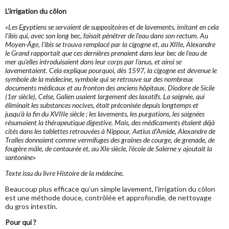
L’irrigation du côlon
«Les Egyptiens se servaient de suppositoires et de lavements, imitant en cela
l’ibis qui, avec son long bec, faisait pénétrer de l’eau dans son rectum. Au
Moyen-Âge, l’ibis se trouva remplacé par la cigogne et, au XIIIe, Alexandre
le Grand rapportait que ces dernières prenaient dans leur bec de l’eau de
mer qu’elles introduisaient dans leur corps par l’anus, et ainsi se
lavementaient. Cela explique pourquoi, dès 1597, la cigogne est devenue le
symbole de la médecine, symbole qui se retrouve sur des nombreux
documents médicaux et au fronton des anciens hôpitaux. Diodore de Sicile
(1er siècle), Celse, Galien usaient largement des laxatifs. La saignée, qui
éliminait les substances nocives, était préconisée depuis longtemps et
jusqu’à la fin du XVIIIe siècle ; les lavements, les purgations, les saignées
résumaient la thérapeutique digestive. Mais, des médicaments étaient déjà
cités dans les tablettes retrouvées à Nippour, Aetius d’Amide, Alexandre de
Tralles donnaient comme vermifuges des graines de courge, de grenade, de
fougère mâle, de centaurée et, au XIe siècle, l’école de Salerne y ajoutait la
santonine»
Texte issu du livre Histoire de la médecine.
Beaucoup plus efficace qu’un simple lavement, l’irrigation du côlon
est une méthode douce, contrôlée et approfondie, de nettoyage
du gros intestin.
Pour qui ?