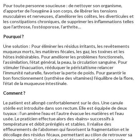
Pour toute personne soucieuse : de nettoyer son organisme,
d’apporter de l’oxygène à son corps, de libérer les tensions
musculaires et nerveuses, d’améliorer les colites, les diverticules et
les constipations chroniques, de supprimer les inflammations telles
que l’arthrose, l’ostéoporose, l’arthrite…
Pourquoi ?
Une solution : Pour éliminer les résidus irritants, les revêtements
muqueux morts, les matières fécales, les gaz, les toxines et les
hôtes indésirables. Pour améliorer les problèmes fonctionnels,
l’assimilation, l’état général, la peau, la circulation sanguine. Pour
stimuler l’évacuation, rééduquer le péristaltisme relancer
l’immunité naturelle, favoriser la perte de poids. Pour garantir le
bon fonctionnement (synthèse des vitamines) l’équilibre de la flore,
l’état de la muqueuse intestinale.
Comment ?
Le patient est allongé confortablement sur le dos. Une canule
stérile est introduite dans son rectum. Elle est équipée de deux
tuyaux : l’un amène l’eau et l’autre évacue les matières et l’eau
usée. Le praticien effectue alors des «bains» successifs à
température et débit préréglés et stables. Il réalise des
effleurements de l’abdomen qui favorisent la fragmentation et le
décollage des résidus fécaux, permettant au côlon de retrouver sa
forme originale. Il n’y a ni odeur, ni désagrément d’aucune sorte.