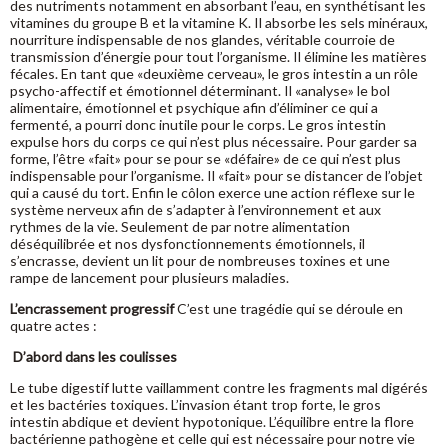
des nutriments notamment en absorbant l’eau, en synthétisant les
vitamines du groupe B et la vitamine K. Il absorbe les sels minéraux,
nourriture indispensable de nos glandes, véritable courroie de
transmission d’énergie pour tout l’organisme. Il élimine les matières
fécales. En tant que «deuxième cerveau», le gros intestin a un rôle
psycho-affectif et émotionnel déterminant. Il «analyse» le bol
alimentaire, émotionnel et psychique afin d’éliminer ce qui a
fermenté, a pourri donc inutile pour le corps. Le gros intestin
expulse hors du corps ce qui n’est plus nécessaire. Pour garder sa
forme, l’être «fait» pour se pour se «défaire» de ce qui n’est plus
indispensable pour l’organisme. Il «fait» pour se distancer de l’objet
qui a causé du tort. Enfin le côlon exerce une action réflexe sur le
système nerveux afin de s’adapter à l’environnement et aux
rythmes de la vie. Seulement de par notre alimentation
déséquilibrée et nos dysfonctionnements émotionnels, il
s’encrasse, devient un lit pour de nombreuses toxines et une
rampe de lancement pour plusieurs maladies.
L’encrassement progressif
C’est une tragédie qui se déroule en
quatre actes :
D’abord dans les coulisses
Le tube digestif lutte vaillamment contre les fragments mal digérés
et les bactéries toxiques. L’invasion étant trop forte, le gros
intestin abdique et devient hypotonique. L’équilibre entre la flore
bactérienne pathogène et celle qui est nécessaire pour notre vie