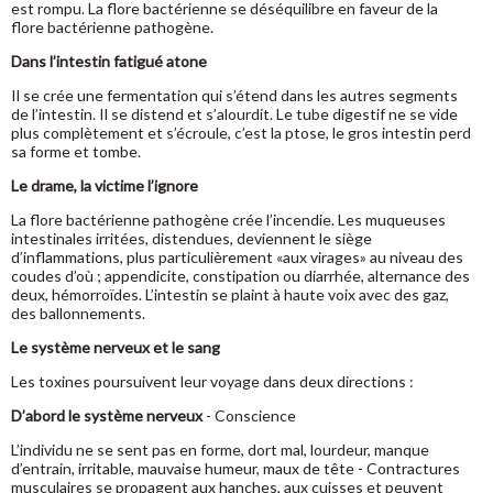
est rompu. La flore bactérienne se déséquilibre en faveur de la
flore bactérienne pathogène.
Dans l’intestin fatigué atone
Il se crée une fermentation qui s’étend dans les autres segments
de l’intestin. Il se distend et s’alourdit. Le tube digestif ne se vide
plus complètement et s’écroule, c’est la ptose, le gros intestin perd
sa forme et tombe.
Le drame, la victime l’ignore
La flore bactérienne pathogène crée l’incendie. Les muqueuses
intestinales irritées, distendues, deviennent le siège
d’inflammations, plus particulièrement «aux virages» au niveau des
coudes d’où ; appendicite, constipation ou diarrhée, alternance des
deux, hémorroïdes. L’intestin se plaint à haute voix avec des gaz,
des ballonnements.
Le système nerveux et le sang
Les toxines poursuivent leur voyage dans deux directions :
D’abord le système nerveux
- Conscience
L’individu ne se sent pas en forme, dort mal, lourdeur, manque
d’entrain, irritable, mauvaise humeur, maux de tête - Contractures
musculaires se propagent aux hanches, aux cuisses et peuvent