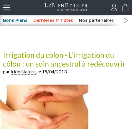
Bons Plans
Dernières Minutes
Nos partenaires
Spas
Irrigation du colon - L'irrigation du
côlon : un soin ancestral à redécouvrir
par
Irido Nature
, le 19/04/2013