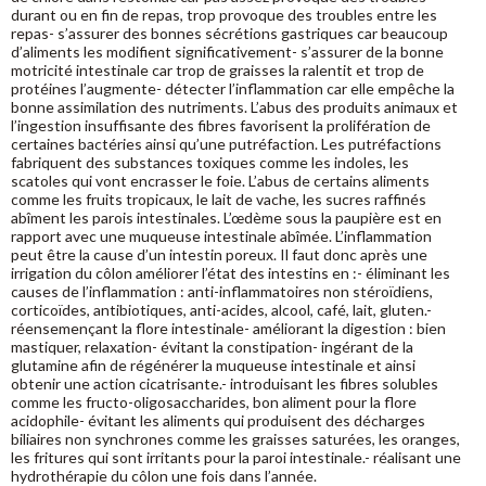
durant ou en fin de repas, trop provoque des troubles entre les
repas- s’assurer des bonnes sécrétions gastriques car beaucoup
d’aliments les modifient significativement- s’assurer de la bonne
motricité intestinale car trop de graisses la ralentit et trop de
protéines l’augmente- détecter l’inflammation car elle empêche la
bonne assimilation des nutriments. L’abus des produits animaux et
l’ingestion insuffisante des fibres favorisent la prolifération de
certaines bactéries ainsi qu’une putréfaction. Les putréfactions
fabriquent des substances toxiques comme les indoles, les
scatoles qui vont encrasser le foie. L’abus de certains aliments
comme les fruits tropicaux, le lait de vache, les sucres raffinés
abîment les parois intestinales. L’œdème sous la paupière est en
rapport avec une muqueuse intestinale abîmée. L’inflammation
peut être la cause d’un intestin poreux. Il faut donc après une
irrigation du côlon améliorer l’état des intestins en :- éliminant les
causes de l’inflammation : anti-inflammatoires non stéroïdiens,
corticoïdes, antibiotiques, anti-acides, alcool, café, lait, gluten.-
réensemençant la flore intestinale- améliorant la digestion : bien
mastiquer, relaxation- évitant la constipation- ingérant de la
glutamine afin de régénérer la muqueuse intestinale et ainsi
obtenir une action cicatrisante.- introduisant les fibres solubles
comme les fructo-oligosaccharides, bon aliment pour la flore
acidophile- évitant les aliments qui produisent des décharges
biliaires non synchrones comme les graisses saturées, les oranges,
les fritures qui sont irritants pour la paroi intestinale.- réalisant une
hydrothérapie du côlon une fois dans l’année.