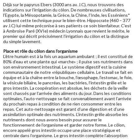
Déjà sur le papyrus Ebers (3000 ans av. J.C), nous trouvons des
indications sur l’irrigation du côlon. De nombreuses civilisations,
l’Egypte, la Mésopotamie, la Grèce, la Chine, l’Inde, les Esséniens*
utilisent cette technique pour le bien-être. Hippocrate (460 – 377
av J.C) lui-même préconise à ses patients ce soin bienfaiteur. C’est
à Ambroise Paré (XVIe) médecin Lyonnais que revient le mérite, le
premier qui décrit précisément l’irrigation du côlon et la distingue
du simple lavement.
Place et rôle du côlon dans l’organisme
L’être humain est à la fois un aquarium ambulant ; il est constitué de
80% d’eau et une plante qui «marche» ; il puise ses nutriments dans
son environnement intestinal. Le système digestif est la cuisine
communautaire de notre «république» cellulaire. Le travail se fait en
équipe et à la chaîne entre la bouche, l’œsophage, l’estomac, le foie,
la vésicule biliaire, le pancréas, les bactéries, l’intestin grêle et le
gros intestin. La coopération est absolue, les déchets de la veille
sont chassés par l’arrivée des aliments du jour. Dans les conditions
optimales, l’auto-nettoyage se fait convenablement avant l’arrivée
du prochain repas à condition de ne rien consommer entre les
repas. Cet auto-nettoyage est garant d’une digestion et d’une
assimilation optimale des nutriments. L’intestin grêle absorbe les
nutriments dont nous avons besoin pour assurer le
fonctionnement de l’organisme et garder notre forme. Le côlon,
encore appelé gros intestin occupe une place stratégique et
centrale dans l’organisme. Le gros intestin complète l’absorption