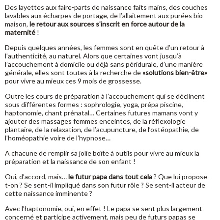
Des layettes aux faire-parts de naissance faits mains, des couches
lavables aux écharpes de portage, de l’allaitement aux purées bio
maison,
le retour aux sources s’inscrit en force autour de la
maternité
!
Depuis quelques années, les femmes sont en quête d’un retour à
l’authenticité, au naturel. Alors que certaines vont jusqu’à
l’accouchement à domicile ou déjà sans péridurale, d’une manière
générale, elles sont toutes à la recherche de
«solutions bien-être»
pour vivre au mieux ces 9 mois de grossesse.
Outre les cours de préparation à l’accouchement qui se déclinent
sous différentes formes : sophrologie, yoga, prépa piscine,
haptonomie, chant prénatal… Certaines futures mamans vont y
ajouter des massages femmes enceintes, de la réflexologie
plantaire, de la relaxation, de l’acupuncture, de l’ostéopathie, de
l’homéopathie voire de l’hypnose…
A chacune de remplir sa jolie boîte à outils pour vivre au mieux la
préparation et la naissance de son enfant !
Oui, d’accord, mais…
le futur papa dans tout cela
? Que lui propose-
t-on ? Se sent-il impliqué dans son futur rôle ? Se sent-il acteur de
cette naissance imminente ?
Avec l’haptonomie, oui, en effet ! Le papa se sent plus largement
concerné et participe activement, mais peu de futurs papas se