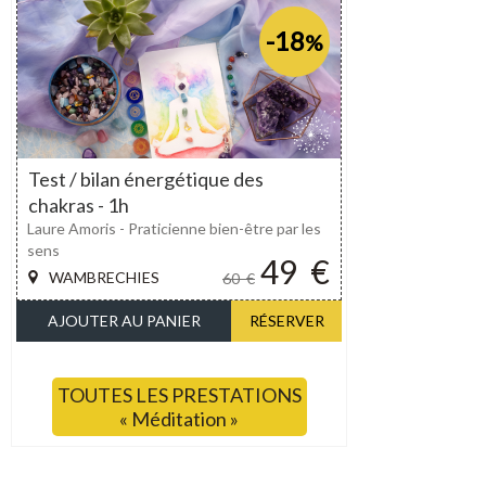
-18
%
Test / bilan énergétique des
chakras - 1h
Laure Amoris - Praticienne bien-être par les
sens
49
€
WAMBRECHIES
60
€
AJOUTER AU PANIER
RÉSERVER
TOUTES LES PRESTATIONS
« Méditation »