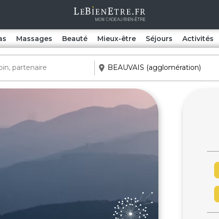
as
Massages
Beauté
Mieux-être
Séjours
Activités