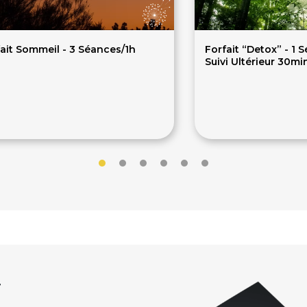
ait Sommeil - 3 Séances/1h
Forfait “Detox” - 1 S
Suivi Ultérieur 30mi
59€
105€
r