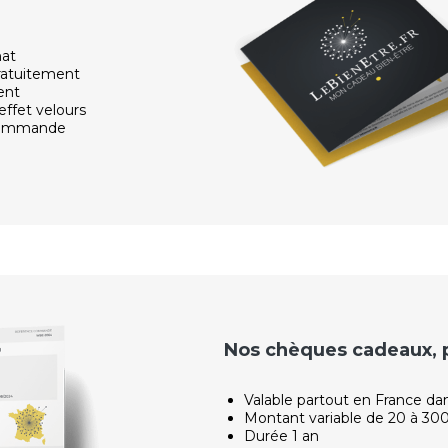
hat
ratuitement
ent
effet velours
 commande
Nos chèques cadeaux, po
Valable partout en France da
Montant variable de 20 à 30
Durée 1 an