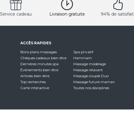
Service cadeau
Livraison gratuite
94% de satisfait
ACCÈS RAPIDES
Bons plans massages
Spa privatif
Chèques cadeaux bien-être
Hammam
Dernières minutes spa
Massage modelage
Évènements bien-être
Massage relaxant
Articles bien-être
Massage couple Duo
Top recherches
Massage future maman
Carte interactive
Toutes nos disciplines