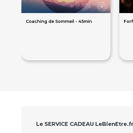
Coaching de Sommeil - 45min
Forf
59€
1
Le SERVICE CADEAU LeBienEtre.f