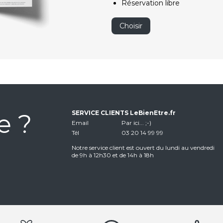
Réservation libre
Choisir
e ?
SERVICE CLIENTS LeBienEtre.fr
Email
Par ici... ;-)
Tél
03 20 14 99 99
Notre service client est ouvert du lundi au vendredi
de 9h à 12h30 et de 14h à 18h