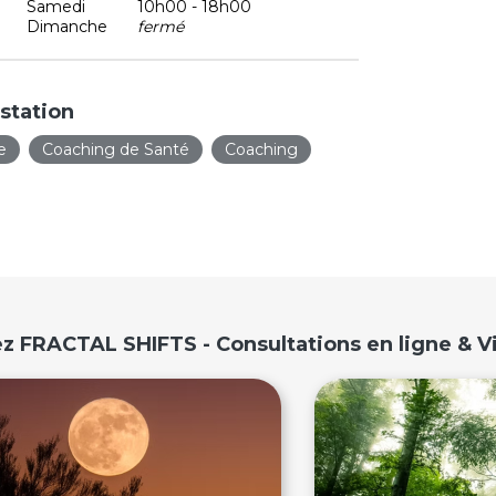
Samedi
10h00 - 18h00
Dimanche
fermé
station
e
Coaching de Santé
Coaching
ez FRACTAL SHIFTS - Consultations en ligne & 