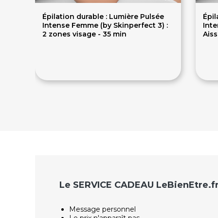
Épilation durable : Lumière Pulsée
Épil
Intense Femme (by Skinperfect 3) :
Inte
2 zones visage - 35 min
Aiss
40€
4
Le SERVICE CADEAU LeBienEtre.f
Message personnel
Le prix n'apparaît pas