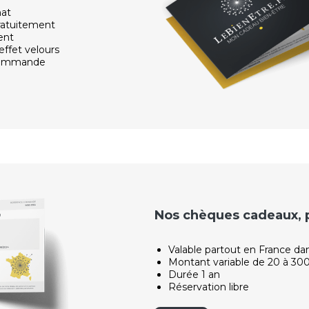
hat
ratuitement
ent
effet velours
 commande
Nos chèques cadeaux, po
Valable partout en France da
Montant variable de 20 à 30
Durée 1 an
Réservation libre