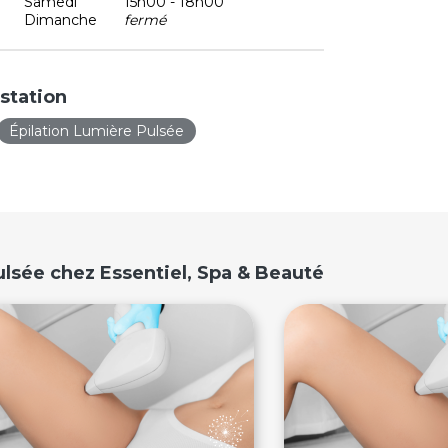
Samedi
15h00 - 18h00
Dimanche
fermé
station
Épilation Lumière Pulsée
ulsée chez Essentiel, Spa & Beauté