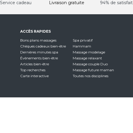
Service cadeau
Livraison gratuite
94% de satisfait
ACCÈS RAPIDES
Bons plans massages
Spa privatif
Chèques cadeaux bien-être
Hammam
Dernières minutes spa
Massage modelage
Évènements bien-être
Massage relaxant
Articles bien-être
Massage couple Duo
Top recherches
Massage future maman
Carte interactive
Toutes nos disciplines