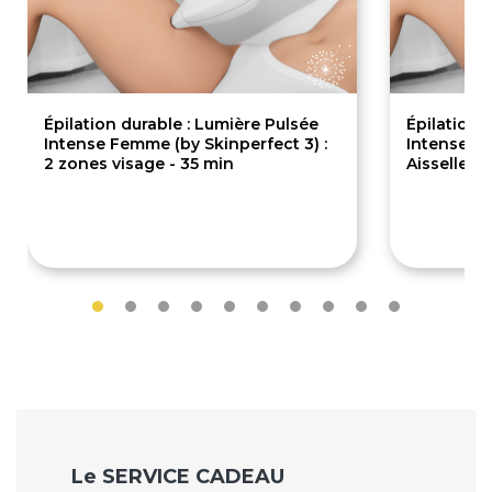
Épilation durable : Lumière Pulsée
Épilation 
Intense Femme (by Skinperfect 3) :
Intense Fe
2 zones visage - 35 min
Aisselles 
40€
40€
Le SERVICE CADEAU