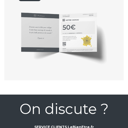
On discute ?
SERVICE CLIENTS LeBienEtre.fr