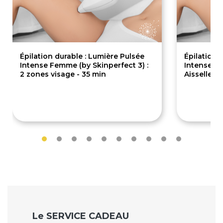
Épilation durable : Lumière Pulsée
Épilation 
Intense Femme (by Skinperfect 3) :
Intense Fe
2 zones visage - 35 min
Aisselles 
40€
40€
Le SERVICE CADEAU