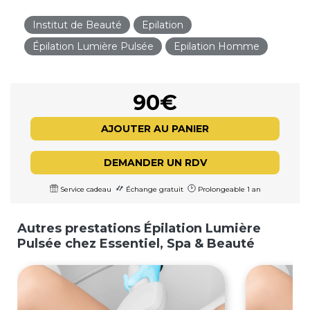
Institut de Beauté
Epilation
Épilation Lumière Pulsée
Epilation Homme
90€
AJOUTER AU PANIER
DEMANDER UN RDV
Service cadeau
Échange gratuit
Prolongeable 1 an
Autres prestations Épilation Lumière
Pulsée chez Essentiel, Spa & Beauté