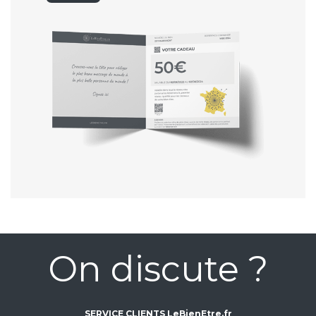
On discute ?
SERVICE CLIENTS LeBienEtre.fr