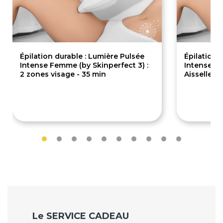
Épilation durable : Lumière Pulsée
Épilation 
Intense Femme (by Skinperfect 3) :
Intense Fe
2 zones visage - 35 min
Aisselles 
40€
40€
Le SERVICE CADEAU