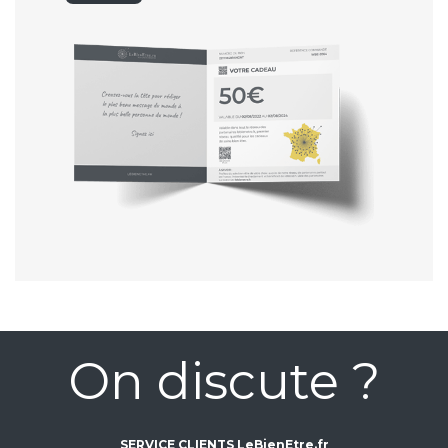
On discute ?
SERVICE CLIENTS LeBienEtre.fr