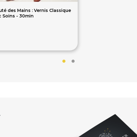
té des Mains : Vernis Classique
c Soins - 30min
5€
r