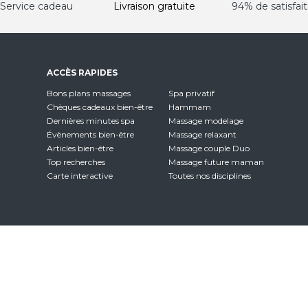
Service cadeau
Livraison gratuite
94% de satisfait
ACCÈS RAPIDES
Bons plans massages
Spa privatif
Chèques cadeaux bien-être
Hammam
Dernières minutes spa
Massage modelage
Évènements bien-être
Massage relaxant
Articles bien-être
Massage couple Duo
Top recherches
Massage future maman
Carte interactive
Toutes nos disciplines