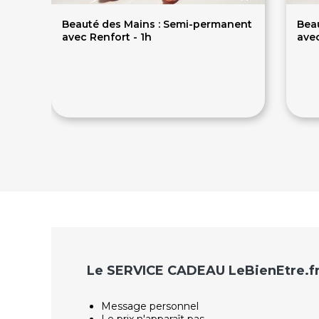
Beauté des Mains : Semi-permanent
Beau
avec Renfort - 1h
ave
35€
1
Le SERVICE CADEAU LeBienEtre.f
Message personnel
Le prix n'apparaît pas