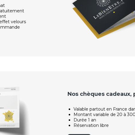
hat
ratuitement
ent
effet velours
 commande
Nos chèques cadeaux, po
Valable partout en France da
Montant variable de 20 à 30
Durée 1 an
Réservation libre