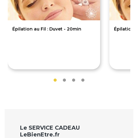
Épilation au Fil : Duvet - 20min
Épilation 
10€
6€
Le SERVICE CADEAU
LeBienEtre.fr