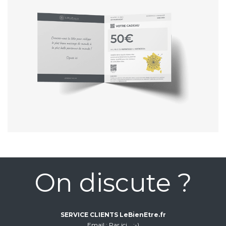
On discute ?
SERVICE CLIENTS LeBienEtre.fr
Email
Par ici... ;-)