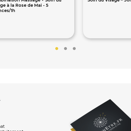
ge à la Rose de Mai - 5
nces/1h
400€
40€
0€
r
hat