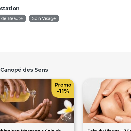
station
t de Beauté
Soin Visage
a Canopé des Sens
Promo
-11%
binaison Massage + Soin du
Soin du Visage – 30