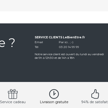
e ?
SERVICE CLIENTS LeBienEtre.fr
Email
Par ici... ;-)
Tél
03 20 14 99 99
Notre service client est ouvert du lundi au vendredi
de 9h à 12h30 et de 14h à 18h
Service cadeau
Livraison gratuite
94% de satisfait