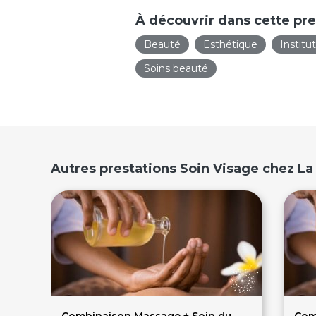
À découvrir dans cette pre
Beauté
Esthétique
Institu
Soins beauté
Autres prestations Soin Visage chez L
Combinaison Massage + Soin du
Com