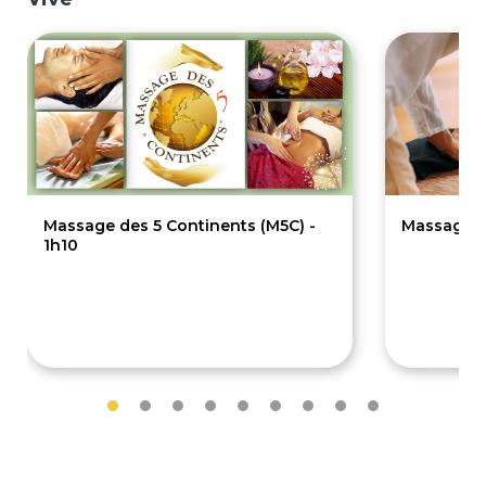
Massage des 5 Continents (M5C) -
Massage Ha
1h10
80€
70€