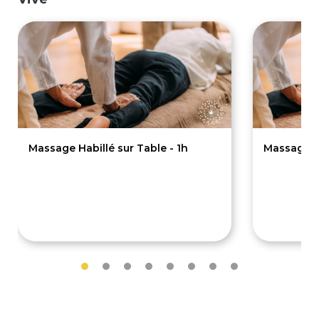
Massage Habillé sur Table - 1h
Massage Ha
70€
55€