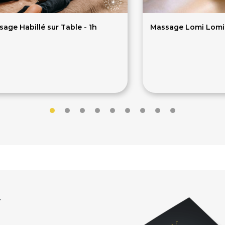
age Habillé sur Table - 1h
Massage Lomi Lomi 
0€
80€
r