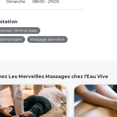
Dimanche
08h30 - 21h00
station
ponais / Amma Assis
Harmonisant
Massage bien-être
ez Les Merveilles Massages chez l'Eau Vive