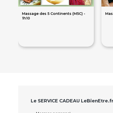
Massage des 5 Continents (M5C) -
Mass
1h10
80€
7
Le SERVICE CADEAU LeBienEtre.f