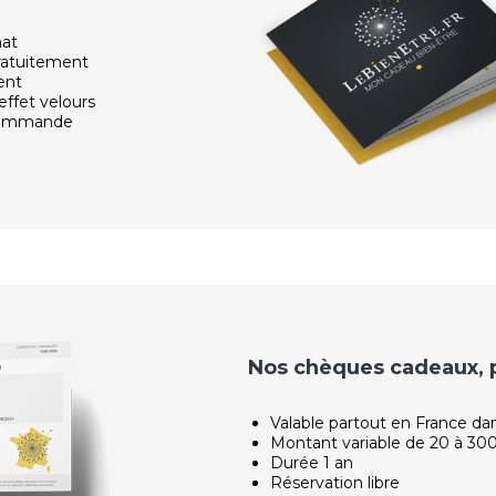
hat
ratuitement
ent
effet velours
 commande
Nos chèques cadeaux, po
Valable partout en France da
Montant variable de 20 à 30
Durée 1 an
Réservation libre