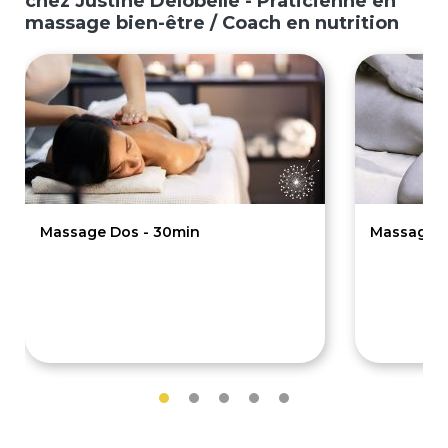
chez Justine Delobelle - Praticienne en
massage bien-être / Coach en nutrition
Massage Dos - 30min
Massage E
35€
35€