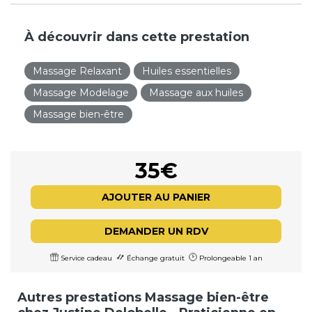
À découvrir dans cette prestation
Massage Relaxant
Huiles essentielles
Massage Modelage
Massage aux huiles
Massage bien-être
35€
AJOUTER AU PANIER
DEMANDER UN RDV
Service cadeau
Échange gratuit
Prolongeable 1 an
Autres prestations Massage bien-être