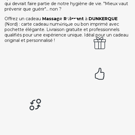
qui devrait faire partie de notre hygiène de vie. "Mieux vaut
RECRUTEMENT
prévenir que guérir"... non ?
Ouvrir une agence LeBienEtre.fr
Offrez un cadeau
Massage Relaxant
à
DUNKERQUE
(Nord) : carte cadeau numérique ou bon imprimé avec
pochette élégante. Livraison gratuite et professionnels
qualifiés pour une expérience unique. Idéal pour un cadeau
original et personnalisé !
Paiement sécurisé
Service cadeau
Livraison gratuite
94% de satisfaits
Échange 1 an