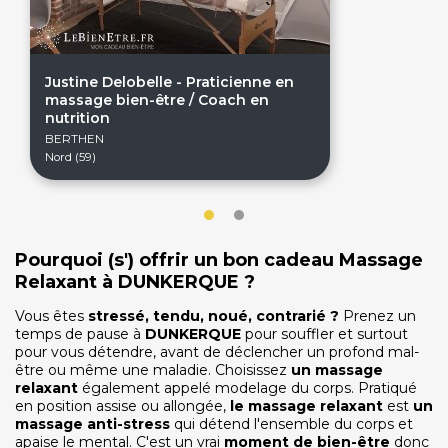
Justine Delobelle - Praticienne en
massage bien-être / Coach en
nutrition
BERTHEN
Nord (59)
On discute ?
SERVICE CLIENTS LeBienEtre.fr
Pourquoi (s') offrir un bon cadeau Massage
Email
Par ici... ;-)
Relaxant à DUNKERQUE ?
Tél
03 20 14 99 99
Vous êtes
stressé, tendu, noué, contrarié ?
Prenez un
Notre service client est ouvert du lundi au vendredi
temps de pause à
DUNKERQUE
pour souffler et surtout
de 9h à 12h30 et de 14h à 18h
pour vous détendre, avant de déclencher un profond mal-
être ou même une maladie. Choisissez
un massage
DEVENIR PARTENAIRE
relaxant
également appelé modelage du corps. Pratiqué
Proposer mon établissement
en position assise ou allongée,
le massage relaxant
est
un
Témoignages partenaires
massage anti-stress
qui détend l'ensemble du corps et
apaise le mental. C'est un vrai
moment de bien-être
donc