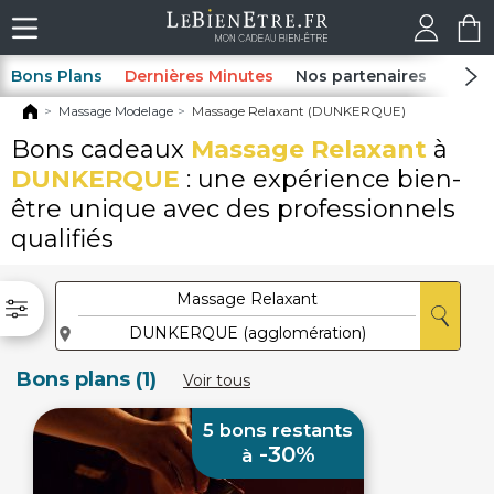
Bons Plans
Dernières Minutes
Nos partenaires
Spas
Massage Modelage
Massage Relaxant (DUNKERQUE)
Bons cadeaux
Massage Relaxant
à
DUNKERQUE
: une expérience bien-
être unique avec des professionnels
qualifiés
Bons plans (1)
Voir tous
5 bons restants
-30%
à