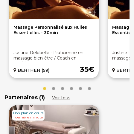
Massage Personnalisé aux Huiles
Massage P
Essentielles - 30min
Essentiell
Justine Delobelle - Praticienne en
Justine Delobelle - 
massage bien-être / Coach en
massage b
nutrition
nutrition
35€
BERTHEN (59)
BERTHE
Partenaires (1)
Voir tous
Bon plan en cours
1 dernière minute