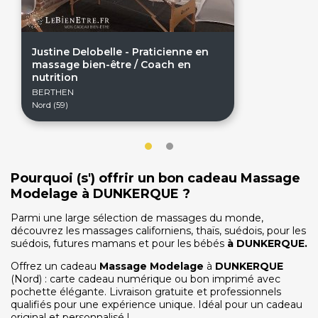
Justine Delobelle - Praticienne en
massage bien-être / Coach en
nutrition
BERTHEN
Nord (59)
On discute ?
Pourquoi (s') offrir un bon cadeau Massage
Modelage à DUNKERQUE ?
SERVICE CLIENTS LeBienEtre.fr
Email
Par ici... ;-)
Parmi une large sélection de massages du monde,
découvrez les massages californiens, thaïs, suédois, pour les
Tél
03 20 14 99 99
suédois, futures mamans et pour les bébés
à
DUNKERQUE
.
Notre service client est ouvert du lundi au vendredi
de 9h à 12h30 et de 14h à 18h
Offrez un cadeau
Massage Modelage
à
DUNKERQUE
(Nord) : carte cadeau numérique ou bon imprimé avec
DEVENIR PARTENAIRE
pochette élégante. Livraison gratuite et professionnels
qualifiés pour une expérience unique. Idéal pour un cadeau
Proposer mon établissement
original et personnalisé !