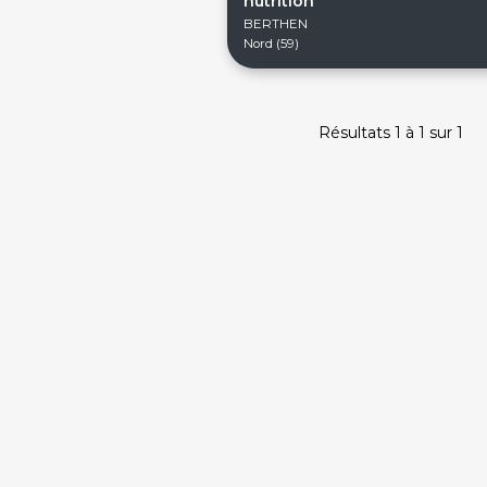
nutrition
BERTHEN
Nord (59)
Résultats 1 à 1 sur 1