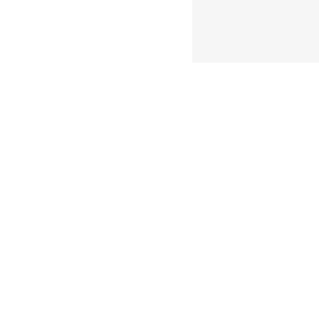
On discut