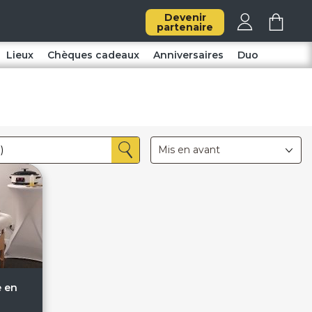
Devenir
partenaire
Lieux
Chèques cadeaux
Anniversaires
Duo
Mis en avant