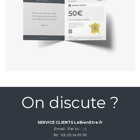
On discute ?
SERVICE CLIENTS LeBienEtre.fr
Email
Par ici... ;-)
Tél
03 20 14 99 99