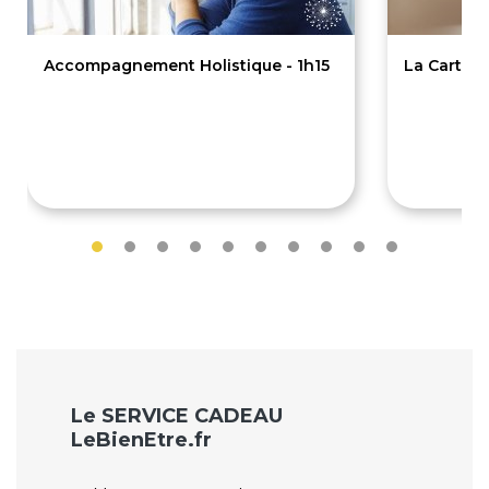
Accompagnement Holistique - 1h15
La Cartom
70€
70€
Le SERVICE CADEAU
LeBienEtre.fr