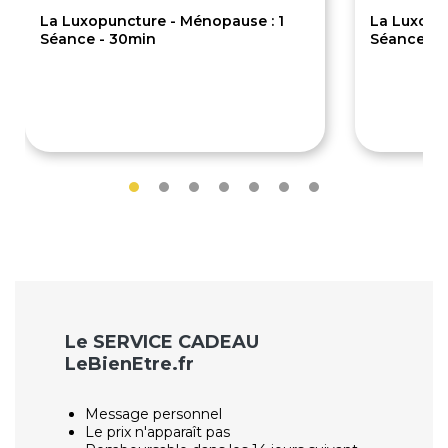
La Luxopuncture - Ménopause : 1
La Luxopu
Séance - 30min
Séances -
42€
300€
Le SERVICE CADEAU
LeBienEtre.fr
Message personnel
Le prix n'apparaît pas