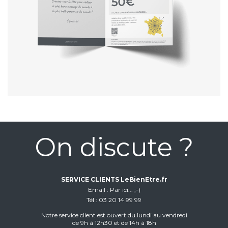
On discute ?
SERVICE CLIENTS LeBienEtre.fr
Email
Par ici... ;-)
Tél
03 20 14 99 99
Notre service client est ouvert du lundi au vendredi
de 9h à 12h30 et de 14h à 18h