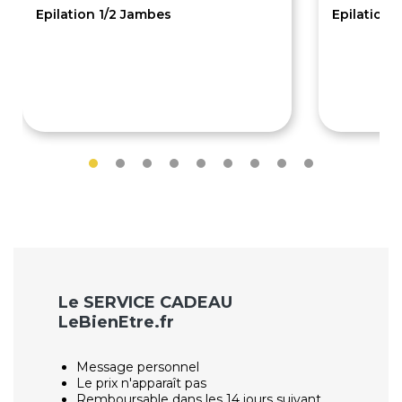
Epilation 1/2 Jambes
Epilation a
15€
10€
Le SERVICE CADEAU
LeBienEtre.fr
Message personnel
Le prix n'apparaît pas
Remboursable dans les 14 jours suivant