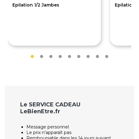
Epilation 1/2 Jambes
Epilation a
15€
10€
Le SERVICE CADEAU
LeBienEtre.fr
Message personnel
Le prix n'apparaît pas
Remboursable dans les 14 jours suivant