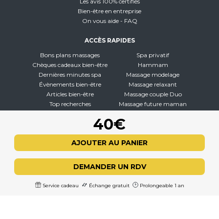
Les avis 100% certifiés
Bien-être en entreprise
On vous aide - FAQ
ACCÈS RAPIDES
Bons plans massages
Spa privatif
Chèques cadeaux bien-être
Hammam
Dernières minutes spa
Massage modelage
Évènements bien-être
Massage relaxant
Articles bien-être
Massage couple Duo
Top recherches
Massage future maman
Carte interactive
Toutes nos disciplines
40€
À PROPOS
AJOUTER AU PANIER
Qui sommes-nous
CGV - CGU
DEMANDER UN RDV
Mentions légales
Politique de confidentialité
Service cadeau
Échange gratuit
Prolongeable 1 an