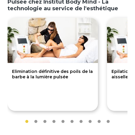
Pulsée chez Institut Body Mind - La
technologie au service de l'esthétique
Elimination définitive des poils de la
Epilation 
barbe à la lumière pulsée
aisselles -
80€
40€